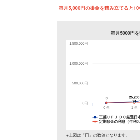
毎月5,000円の掛金を積み立てると10年
毎月5000
1,500,000円
1,000,000円
500,000円
25,200
25,200
0
0
21
21
0円
0 年
1 年
三菱ＵＦＪ ＤＣ厳選日
定期預金の利息（年利0.
※上図は「円」の数値となります。