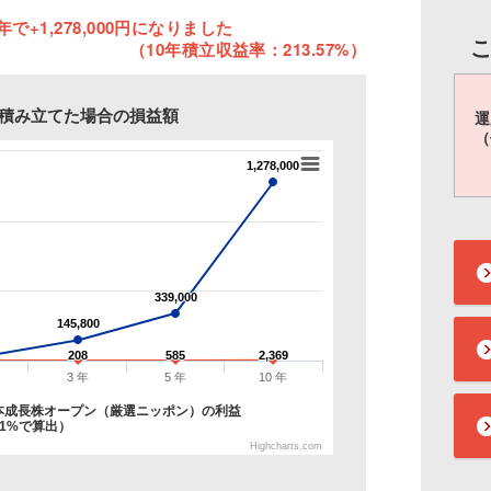
で+1,278,000円になりました
（10年積立収益率：213.57%）
円を積み立てた場合の損益額
運
（
1,278,000
1,278,000
339,000
339,000
145,800
145,800
208
208
585
585
2,369
2,369
3 年
5 年
10 年
本成長株オープン（厳選ニッポン）の利益
1%で算出）
Highcharts.com