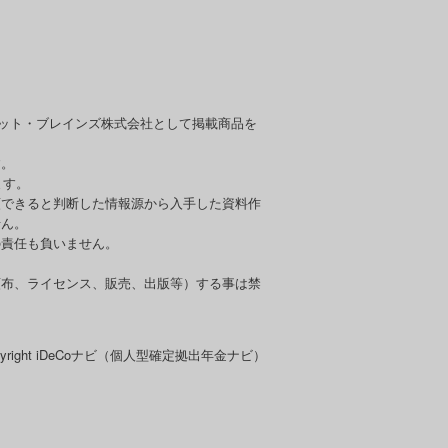
セット・ブレインズ株式会社として掲載商品を
す。
ます。
頼できると判断した情報源から入手した資料作
せん。
の責任も負いません。
頒布、ライセンス、販売、出版等）する事は禁
pyright iDeCoナビ（個人型確定拠出年金ナビ）