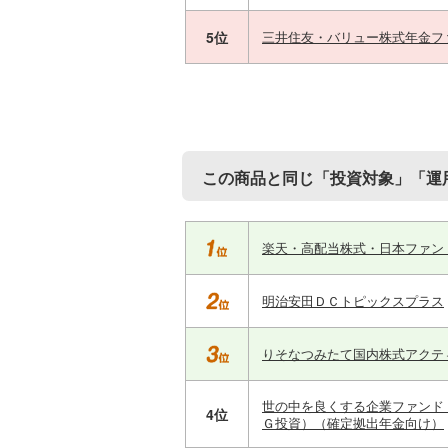
5位
三井住友・バリュー株式年金フ
この商品と同じ「投資対象」「運
楽天・高配当株式・日本ファン
明治安田ＤＣトピックスプラス
りそなつみたて国内株式アクテ
世の中を良くする企業ファンド
4位
Ｇ投資）（確定拠出年金向け）