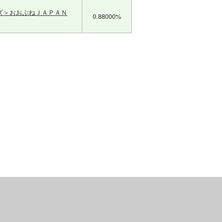
ズ＞おおぶねＪＡＰＡＮ
0.88000%