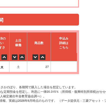
関
EBの
申込み
⼟⽇
使い
商品数
詳細は
稼働
すさ
こちら
★★
土
27
りさかのぼり、各期間で購入した場合を想定しています。
な定期預金を想定し、利息に一律20.315％（所得税・復興特別所得税)がか
O法人確定拠出年金教育協会調べ）。
の情報、実績は2026年6月時点のものです。 （データ提供元：三菱アセット