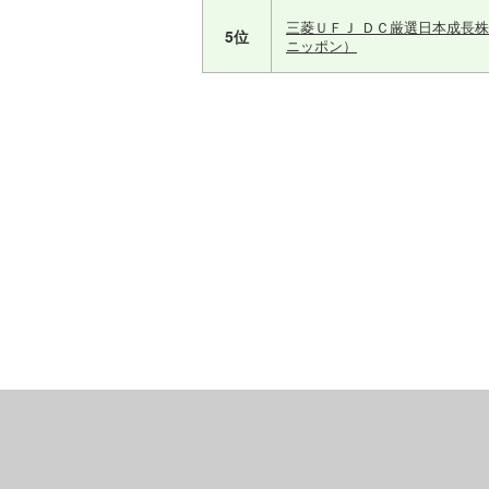
三菱ＵＦＪ ＤＣ厳選日本成長
5位
ニッポン）