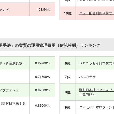
ァンド
123.54%
10位
ニュー配当利回り株オ
用手法」の実質の運用管理費用（信託報酬）ランキング
ド（資産成長型）
0.29700%
6位
ＤＣニッセイ日本株式
0.71500%
7位
ひふみ年金
野村日本株アクティブ
ィブファンド
0.82500%
8位
年金向け）
（野村日本株ＥＳ
0.83600%
9位
ニッセイ日本株ファン