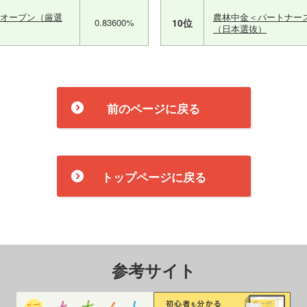
株オープン（厳選
農林中金＜パートナー
0.83600%
10位
（日本選抜）
前のページに戻る
トップページに戻る
参考サイト