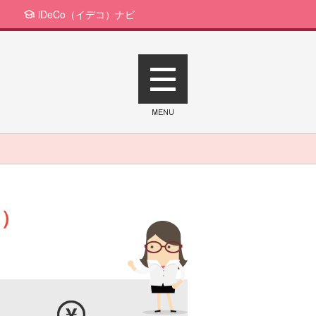
iDeCo（イデコ）ナビ
ン）