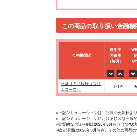
この商品の取り扱い金融機
運⽤中
W
金融機関名
の費⽤
（毎⽉）
や
三菱ＵＦＪ銀行（スリ
171円
ムコース）
※上記シミュレーションは、記載の更新日よ
※上記シミュレーションにおける預金は一般的
※実質的な信託報酬は2026年3月時点（NP
※総合評価は2026年3月時点、その他の商品