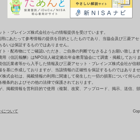
ット・ブレインズ株式会社からの情報提供を受けています。
o利用にあたって参考情報の提供を目的としたものであり、当協会及び三菱ア
あるいは保証するものではありません。
イト・配布物にてご確認いただき、ご自身の判断でなさるようお願い致しま
費用（信託報酬）はNPO法人確定拠出年金教育協会にて調査・掲載しており
資信託業者等から入手した情報及び三菱アセット・ブレインズ株式会社が信
報を基に作成しておりますが、当該情報の正確性を保証するものではありま
ズ株式会社は、掲載情報の利用に関連して発生した一切の損害について何ら
各種条約およびその他の法律で保護されております。
が、掲載情報を営利目的で使用（複製、改変、アップロード、掲示、送信、
いについて
Co