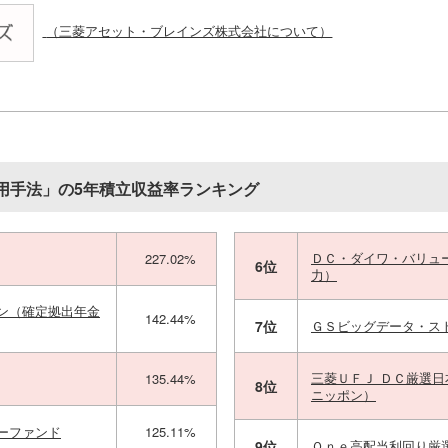
（三菱アセット・ブレインズ株式会社について）
用手法」の5年積立収益率ランキング
ＤＣ・ダイワ・バリュ
227.02%
6位
力）
ン（確定拠出年金
142.44%
7位
ＧＳビッグデータ・ス
三菱ＵＦＪ ＤＣ厳選
135.44%
8位
ニッポン）
ーファンド
125.11%
9位
Ｏｎｅ高配当利回り厳