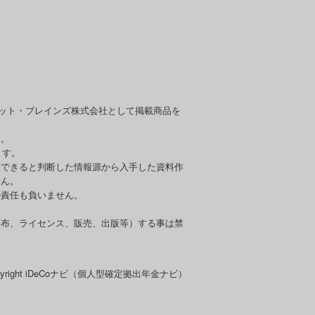
セット・ブレインズ株式会社として掲載商品を
す。
ます。
頼できると判断した情報源から入手した資料作
せん。
の責任も負いません。
頒布、ライセンス、販売、出版等）する事は禁
pyright iDeCoナビ（個人型確定拠出年金ナビ）