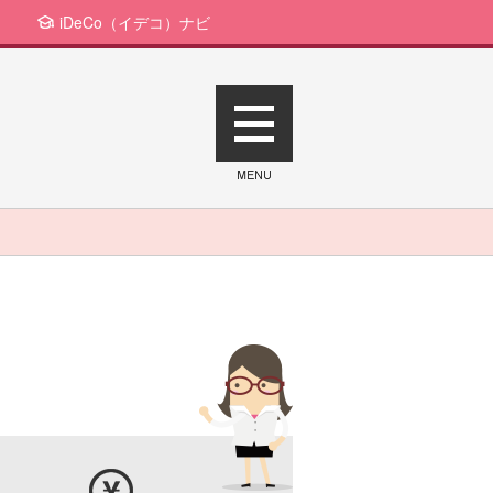
iDeCo（イデコ）ナビ