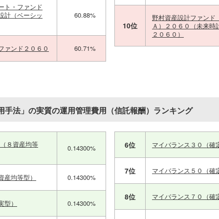
ート・ファンド
設計（ベーシッ
60.88%
野村資産設計ファンド
10位
Ａ）２０６０（未来時
２０６０）
ファンド２０６０
60.71%
用手法」の実質の運用管理費用（信託報酬）ランキング
ス（８資産均等
6位
マイバランス３０（確
0.14300%
7位
マイバランス５０（確
資産均等型）
0.14300%
8位
マイバランス７０（確
実型）
0.14300%