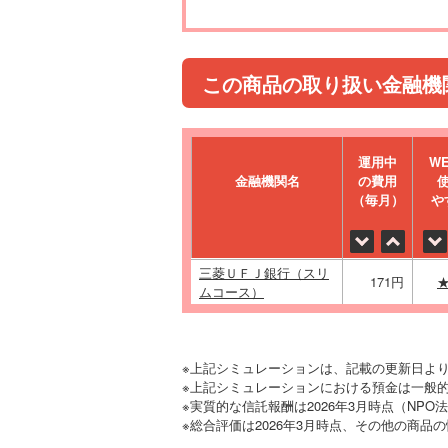
この商品の取り扱い金融機
運⽤中
W
金融機関名
の費⽤
（毎⽉）
や
三菱ＵＦＪ銀行（スリ
171円
ムコース）
※上記シミュレーションは、記載の更新日よ
※上記シミュレーションにおける預金は一般的
※実質的な信託報酬は2026年3月時点（NP
※総合評価は2026年3月時点、その他の商品