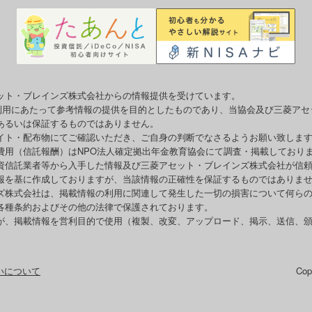
ット・ブレインズ株式会社からの情報提供を受けています。
o利用にあたって参考情報の提供を目的としたものであり、当協会及び三菱ア
あるいは保証するものではありません。
イト・配布物にてご確認いただき、ご自身の判断でなさるようお願い致しま
費用（信託報酬）はNPO法人確定拠出年金教育協会にて調査・掲載しており
資信託業者等から入手した情報及び三菱アセット・ブレインズ株式会社が信
報を基に作成しておりますが、当該情報の正確性を保証するものではありま
ズ株式会社は、掲載情報の利用に関連して発生した一切の損害について何ら
各種条約およびその他の法律で保護されております。
が、掲載情報を営利目的で使用（複製、改変、アップロード、掲示、送信、
いについて
Co