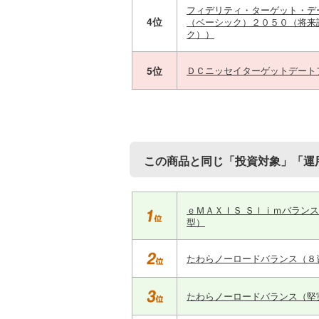
フィデリティ・ターゲット・デ
4位
（ベーシック）２０５０（将来
ク））
5位
ＤＣニッセイターゲットデート
この商品と同じ「投資対象」「運
ｅＭＡＸＩＳ Ｓｌｉｍバラン
型）
たわらノーロードバランス（８
たわらノーロードバランス（堅