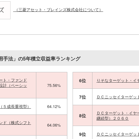
（三菱アセット・ブレインズ株式会社について）
用手法」の5年積立収益率ランキング
ート・ファンド
6位
りそなターゲット・イ
設計（ベーシッ
75.56%
7位
ＤＣニッセイターゲッ
（５成長重視型）
64.12%
ＤＣターゲット・イヤ
8位
継続型）２０６０
ンド（株式シフト
64.06%
9位
ＤＣニッセイターゲッ