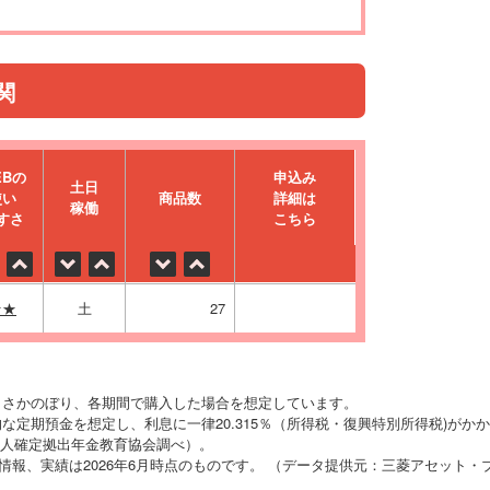
関
EBの
申込み
⼟⽇
使い
商品数
詳細は
稼働
すさ
こちら
★★
土
27
りさかのぼり、各期間で購入した場合を想定しています。
な定期預金を想定し、利息に一律20.315％（所得税・復興特別所得税)がか
O法人確定拠出年金教育協会調べ）。
の情報、実績は2026年6月時点のものです。 （データ提供元：三菱アセット