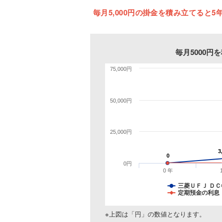
毎月5,000円の掛金を積み立てると5年
毎月5000
75,000円
50,000円
25,000円
3
3
0
0
0円
0 年
三菱ＵＦＪ Ｄ
定期預金の利息（
※上図は「円」の数値となります。