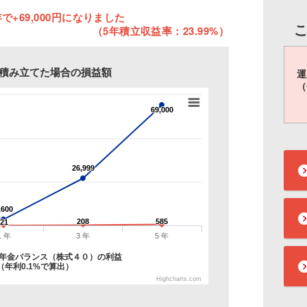
で+69,000円になりました
（5年積立収益率：23.99%）
円を積み立てた場合の損益額
運
（
69,000
69,000
26,999
26,999
,600
,600
208
208
585
585
21
21
1 年
3 年
5 年
Ｃ年金バランス（株式４０）の利益
年利0.1%で算出）
Highcharts.com