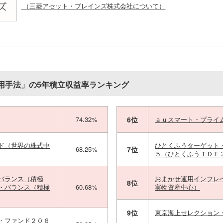
（三菱アセット・ブレインズ株式会社について）
用手法」の5年積立収益率ランキング
74.32%
6位
ａｕスマート・プライ
ド（世界の株式中
ひとくふうターゲット
68.25%
7位
５（ひとくふうＴＤＦ
バランス（積極
おまかせ運用インフレ
8位
・バランス（積極
60.68%
実物資産中心）
9位
東京海上セレクション
・ファンド２０６