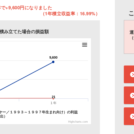
で+9,600円になりました
（1年積立収益率：16.99%）
円を積み立てた場合の損益額
運
（
9,600
9,600
21
21
1 年
ヤー／１９９３～１９９７年生まれ向け）の利益
算出）
Highcharts.com