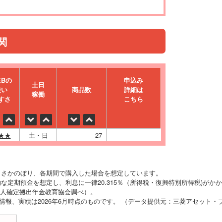
関
EBの
申込み
⼟⽇
使い
商品数
詳細は
稼働
すさ
こちら
★★
土・日
27
りさかのぼり、各期間で購入した場合を想定しています。
な定期預金を想定し、利息に一律20.315％（所得税・復興特別所得税)がか
O法人確定拠出年金教育協会調べ）。
の情報、実績は2026年6月時点のものです。 （データ提供元：三菱アセット