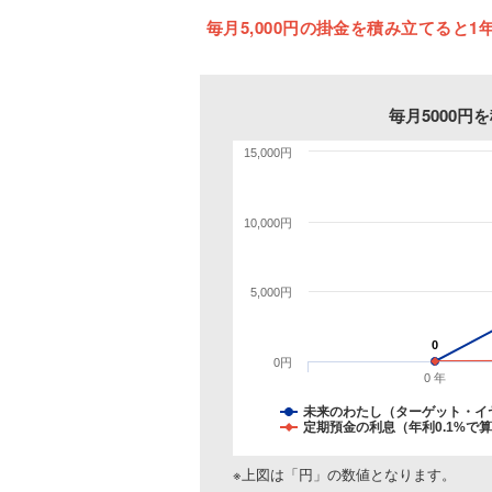
毎月5,000円の掛金を積み立てると1年
毎月5000
15,000円
10,000円
5,000円
0
0
0円
0 年
未来のわたし（ターゲット・イ
定期預金の利息（年利0.1%で
※上図は「円」の数値となります。