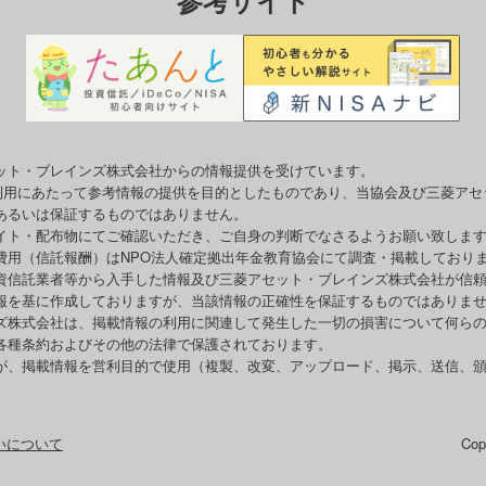
ット・ブレインズ株式会社からの情報提供を受けています。
o利用にあたって参考情報の提供を目的としたものであり、当協会及び三菱ア
あるいは保証するものではありません。
イト・配布物にてご確認いただき、ご自身の判断でなさるようお願い致しま
費用（信託報酬）はNPO法人確定拠出年金教育協会にて調査・掲載しており
資信託業者等から入手した情報及び三菱アセット・ブレインズ株式会社が信
報を基に作成しておりますが、当該情報の正確性を保証するものではありま
ズ株式会社は、掲載情報の利用に関連して発生した一切の損害について何ら
各種条約およびその他の法律で保護されております。
が、掲載情報を営利目的で使用（複製、改変、アップロード、掲示、送信、
いについて
Co