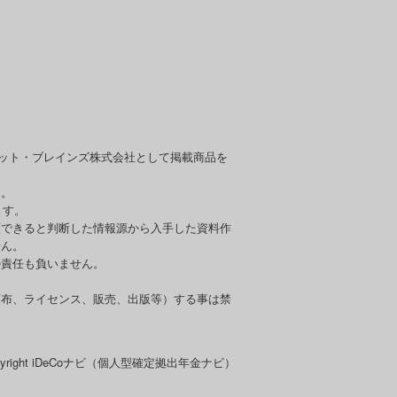
セット・ブレインズ株式会社として掲載商品を
す。
ます。
頼できると判断した情報源から入手した資料作
せん。
の責任も負いません。
頒布、ライセンス、販売、出版等）する事は禁
pyright iDeCoナビ（個人型確定拠出年金ナビ）