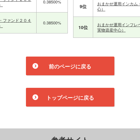
0.38500%
おまかせ運用インカム
）
9位
心）
・ファンド２０４
0.38500%
おまかせ運用インフレ
）
10位
実物資産中心）
前のページに戻る
トップページに戻る
参考サイト