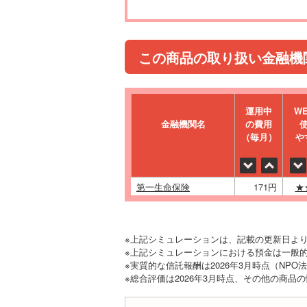
この商品の取り扱い金融機
運⽤中
W
金融機関名
の費⽤
（毎⽉）
や
第一生命保険
171円
★
※上記シミュレーションは、記載の更新日よ
※上記シミュレーションにおける預金は一般的
※実質的な信託報酬は2026年3月時点（NP
※総合評価は2026年3月時点、その他の商品