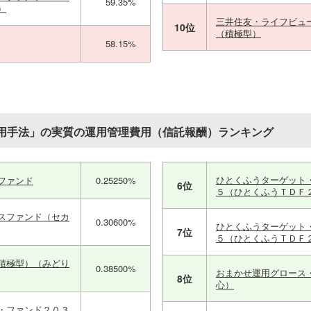
59.35%
）
三井住友・ライフビュ
10位
（積極型）
58.15%
用手法」の実質の運用管理費用（信託報酬）ランキング
ひとくふうターゲット
ファンド
0.25250%
6位
５（ひとくふうＴＤＦ
スファンド（セカ
0.30600%
ひとくふうターゲット
7位
５（ひとくふうＴＤＦ
積極型）（みどり
0.38500%
おまかせ運用グロース
8位
心）
・ファンド２０３