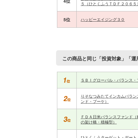
4位
５（ひとくふうＴＤＦ２０６５
5位
ハッピーエイジング３０
この商品と同じ「投資対象」「運
ＳＢＩグローバル・バランス・
りそなつみたてインカムバラン
ンド・ブーケ）
ＦＤＡ日米バランスファンド（
の架け橋・積極型）
ひとくふうターゲット・デート