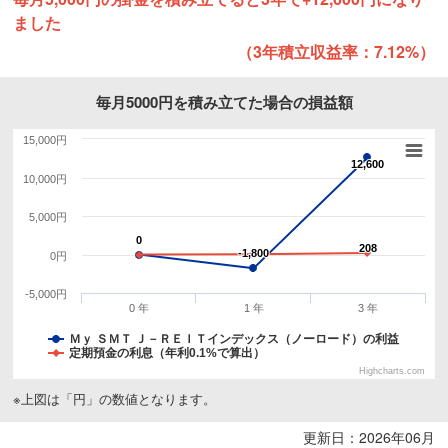
ました
（3年積立収益率：7.12%）
毎月5000円を積み立てた場合の損益額
15,000円
12,600
12,600
10,000円
5,000円
0
0
208
208
-1,800
-1,800
0円
-5,000円
0 年
1 年
3 年
Ｍｙ ＳＭＴ Ｊ－ＲＥＩＴインデックス（ノーロード）の利益
定期預金の利息（年利0.1%で算出）
Highcharts.com
※上図は「円」の数値となります。
更新日：2026年06月