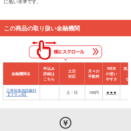
に低い水準です。
この商品の取り扱い金融機関
申込み
WEB
加⼊
⼟⽇
月々の
金融機関名
詳細は
の使い
対応
手数料
こちら
やすさ
セ
三井住友信託銀行
土・日
105円
★★★
【プランS】