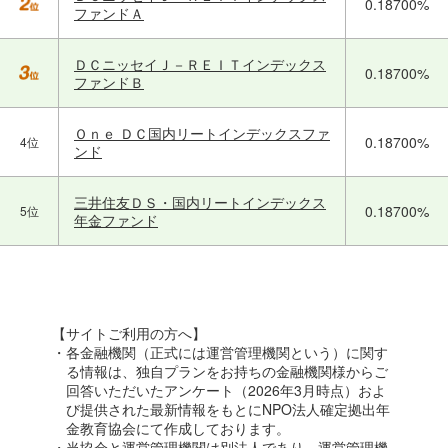
0.18700%
ファンドＡ
ＤＣニッセイＪ－ＲＥＩＴインデックス
0.18700%
ファンドＢ
Ｏｎｅ ＤＣ国内リートインデックスファ
0.18700%
4位
ンド
三井住友ＤＳ・国内リートインデックス
0.18700%
5位
年金ファンド
【サイトご利用の方へ】
・各金融機関（正式には運営管理機関という）に関す
る情報は、独自プランをお持ちの金融機関様からご
回答いただいたアンケート（2026年3月時点）およ
び提供された最新情報をもとにNPO法人確定拠出年
金教育協会にて作成しております。
・当協会と運営管理機関は別法人であり、運営管理機