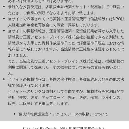
あるいは保証するものではありません。
最終的な投資決定は、各取扱金融機関のサイト・配布物にてご確認い
ただき、ご自身の判断でなさるようお願い致します。
当サイトで表示されている実質の運営管理費用（信託報酬）はNPO法
人確定拠出年金教育協会にて調査・掲載しております。
当サイトの掲載情報は、運営管理機関・投資信託業者等から入手した
情報及び三菱アセット・ブレインズ株式会社が信頼できると判断した
情報源から入手した資料作成基準日または評価基準日現在における情
報を基に作成しておりますが、当該情報の正確性を保証するものでは
ありません。
また、当協会及び三菱アセット・ブレインズ株式会社は、掲載情報の
利用に関連して発生した一切の損害について何らの責任も負いませ
ん。
当サイトの掲載情報は、各国の著作権法、各種条約およびその他の法
律で保護されております。
当サイトへのリンクは原則として自由ですが、掲載情報を営利目的で
使用（複製、改変、アップロード、掲示、送信、頒布、ライセンス、
販売、出版等）する事は禁止します。
個人情報保護宣言
/
アクセスデータの取扱いについて
Copyright iDeCoナビ（個人型確定拠出年金ナビ）