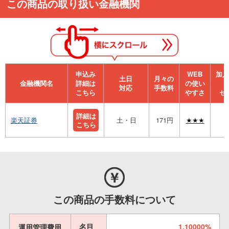
この商品の取り扱い金融機関
申込み
WEB
加⼊
⼟⽇
月々の
金融機関名
詳細は
の使い
対応
手数料
こちら
やすさ
セ
詳細は
楽天証券
土・日
171円
★★★
こちら
この商品の手数料について
名目
1.10000%
運用管理費用