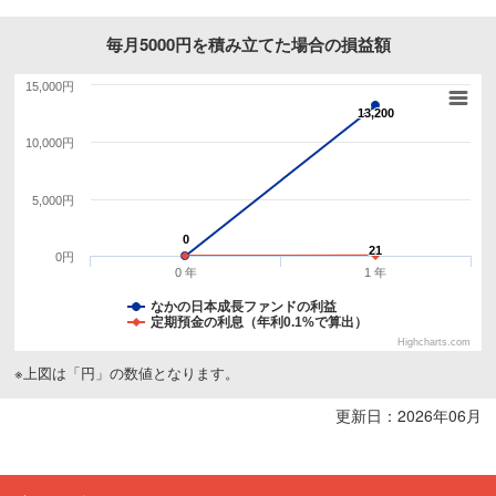
毎月5000円を積み立てた場合の損益額
15,000円
13,200
13,200
10,000円
5,000円
0
0
21
21
0円
0 年
1 年
なかの日本成長ファンドの利益
定期預金の利息（年利0.1%で算出）
Highcharts.com
※上図は「円」の数値となります。
更新日：2026年06月