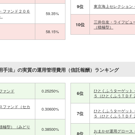
9位
東京海上セレクション
・ファンド２０６
59.35%
）
三井住友・ライフビュ
10位
（積極型）
58.15%
用手法」の実質の運用管理費用（信託報酬）ランキング
ひとくふうターゲット
ファンド
0.25250%
6位
５（ひとくふうＴＤＦ
スファンド（セカ
0.30600%
ひとくふうターゲット
7位
５（ひとくふうＴＤＦ
積極型）（みどり
0.38500%
おまかせ運用グロース
8位