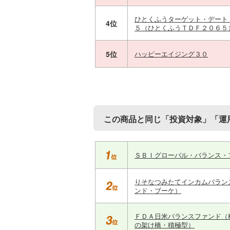
ひとくふうターゲット・デート
4位
５（ひとくふうＴＤＦ２０６５
5位
ハッピーエイジング３０
この商品と同じ「投資対象」「運
ＳＢＩグローバル・バランス・
りそなつみたてインカムバラン
ンド・ブーケ）
ＦＤＡ日米バランスファンド（
の架け橋・積極型）