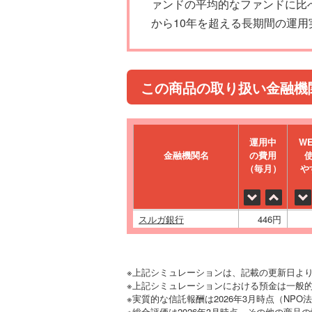
ァンドの平均的なファンドに比
から10年を超える長期間の運用
この商品の取り扱い金融機
運⽤中
W
金融機関名
の費⽤
（毎⽉）
や
スルガ銀行
446円
※上記シミュレーションは、記載の更新日よ
※上記シミュレーションにおける預金は一般的
※実質的な信託報酬は2026年3月時点（NP
※総合評価は2026年3月時点、その他の商品