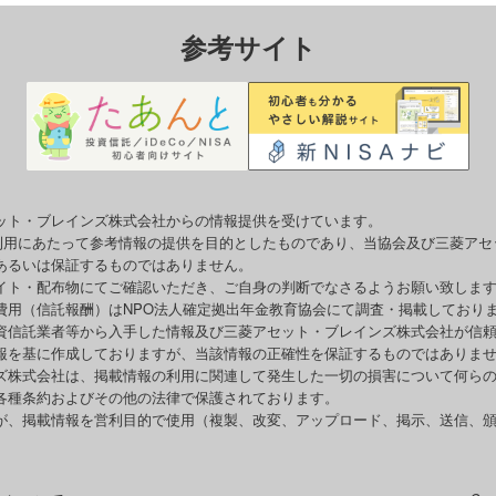
参考サイト
ット・ブレインズ株式会社からの情報提供を受けています。
o利用にあたって参考情報の提供を目的としたものであり、当協会及び三菱ア
あるいは保証するものではありません。
イト・配布物にてご確認いただき、ご自身の判断でなさるようお願い致しま
費用（信託報酬）はNPO法人確定拠出年金教育協会にて調査・掲載しており
資信託業者等から入手した情報及び三菱アセット・ブレインズ株式会社が信
報を基に作成しておりますが、当該情報の正確性を保証するものではありま
ズ株式会社は、掲載情報の利用に関連して発生した一切の損害について何ら
各種条約およびその他の法律で保護されております。
が、掲載情報を営利目的で使用（複製、改変、アップロード、掲示、送信、