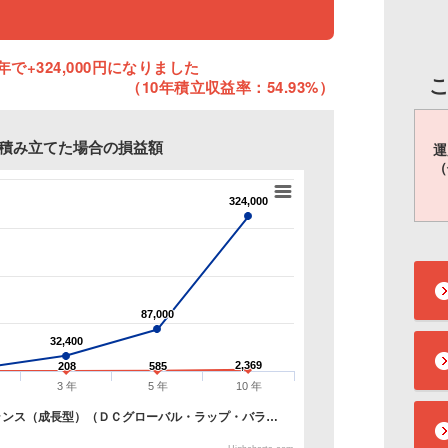
年で+324,000円になりました
（10年積立収益率：54.93%）
円を積み立てた場合の損益額
運
（
324,000
324,000
87,000
87,000
32,400
32,400
2,369
2,369
208
208
585
585
3 年
5 年
10 年
ランス（成長型）（ＤＣグローバル・ラップ・バラ…
）