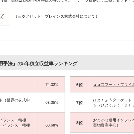
（三菱アセット・ブレインズ株式会社について）
用手法」の5年積立収益率ランキング
74.32%
6位
ａｕスマート・プライ
ド（世界の株式中
ひとくふうターゲット
68.25%
7位
５（ひとくふうＴＤＦ
バランス（積極
おまかせ運用インフレ
8位
・バランス（積極
60.68%
実物資産中心）