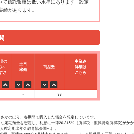
べて信託報酬は低い水準にあります。設定
実績があります。
関
EBの
申込み
⼟⽇
使い
商品数
詳細は
稼働
すさ
こちら
-
33
りさかのぼり、各期間で購入した場合を想定しています。
な定期預金を想定し、利息に一律20.315％（所得税・復興特別所得税)がか
O法人確定拠出年金教育協会調べ）。
の情報、実績は2026年6月時点のものです。 （データ提供元：三菱アセット