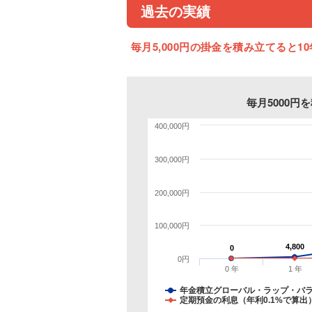
過去の実績
毎月5,000円の掛金を積み立てると10
毎月5000
400,000円
300,000円
200,000円
100,000円
4,800
4,800
0
0
0円
0 年
1 年
年金積立グローバル・ラップ・バ
定期預金の利息（年利0.1%で算出