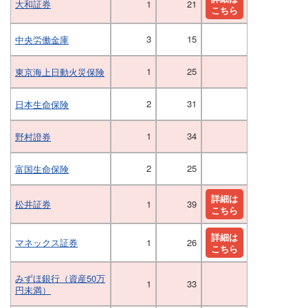
大和証券
1
21
こちら
3
15
中央労働金庫
1
25
東京海上日動火災保険
2
31
日本生命保険
1
34
野村證券
2
25
富国生命保険
詳細は
松井証券
1
39
こちら
詳細は
マネックス証券
1
26
こちら
みずほ銀行（資産50万
1
33
円未満）