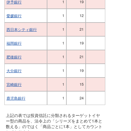
1
19
伊予銀行
1
12
愛媛銀行
1
21
西日本シティ銀行
1
19
福岡銀行
1
21
肥後銀行
1
19
大分銀行
1
15
宮崎銀行
1
24
鹿児島銀行
上記の表では投資信託に分類されるターゲットイヤ
ー型の商品を、法令上の「シリーズをまとめて1本と
数える」のではく「商品ごとに1本」としてカウント