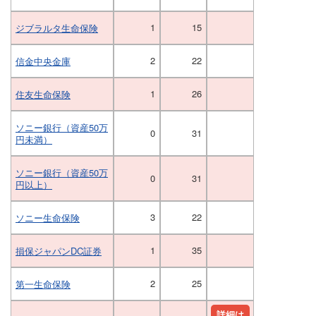
1
15
ジブラルタ生命保険
2
22
信金中央金庫
1
26
住友生命保険
ソニー銀行（資産50万
0
31
円未満）
ソニー銀行（資産50万
0
31
円以上）
3
22
ソニー生命保険
1
35
損保ジャパンDC証券
2
25
第一生命保険
詳細は