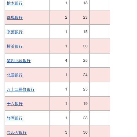
1
18
栃木銀行
2
23
群馬銀行
1
15
京葉銀行
1
30
横浜銀行
4
25
第四北越銀行
1
24
北國銀行
1
25
八十二長野銀行
1
19
十六銀行
1
23
静岡銀行
3
30
スルガ銀行