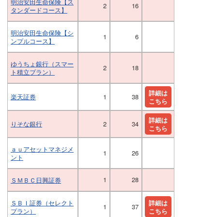
明治安田生命保険【ス
2
16
タンダードコース】
明治安田生命保険【シ
1
6
ンプルコース】
ゆうちょ銀行（スマー
2
18
ト積立プラン）
詳細は
楽天証券
1
38
こちら
詳細は
りそな銀行
2
34
こちら
ａｕアセットマネジメ
1
26
ント
1
28
ＳＭＢＣ日興証券
ＳＢＩ証券（セレクト
詳細は
1
37
プラン）
こちら