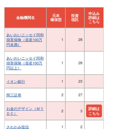
申込み
元本
投資
金融機関名
詳細は
確保型
信託
こちら
あいおいニッセイ同和
1
28
損害保険（資産100万
円未満）
あいおいニッセイ同和
1
28
損害保険（資産100万
円以上）
1
23
イオン銀行
2
27
岡三証券
お金のデザイン（ＭＹ
詳細は
2
3
ＤＣ）
こちら
1
2
さわかみ投信