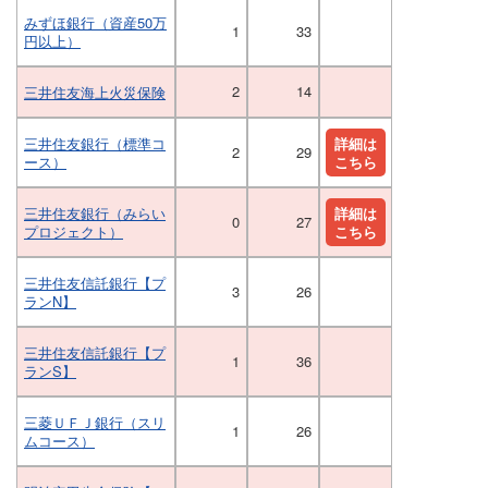
みずほ銀行（資産50万
1
33
円以上）
2
14
三井住友海上火災保険
三井住友銀行（標準コ
詳細は
2
29
ース）
こちら
三井住友銀行（みらい
詳細は
0
27
プロジェクト）
こちら
三井住友信託銀行【プ
3
26
ランN】
三井住友信託銀行【プ
1
36
ランS】
三菱ＵＦＪ銀行（スリ
1
26
ムコース）