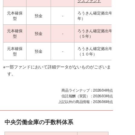
クスファンド
元本確保
ろうきん確定拠出年金定期預金（
預金
-
型
年）
元本確保
ろうきん確定拠出年金定期預金
預金
-
型
（５年）
元本確保
ろうきん確定拠出年金定期預金
預金
-
型
（１０年）
※一部ファンドにおいて詳細データがないものがございま
す。
商品ラインナップ：2026/04時点
信託報酬（実質）：2026/03時点
上記以外の商品情報：2026/06時点
中央労働金庫の手数料体系