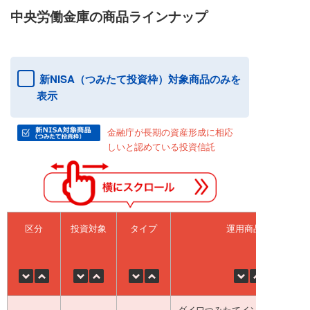
中央労働金庫の商品ラインナップ
新NISA（つみたて投資枠）対象商品のみを
表示
金融庁が長期の資産形成に相応
しいと認めている投資信託
区分
投資対象
タイプ
運用商品名
ダイワつみたてインデックス日