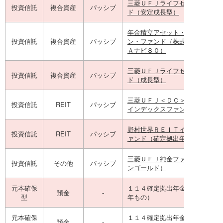
三菱ＵＦＪライフセレクトファ
投資信託
複合資産
パッシブ
ド（安定成長型）
年金積立アセット・ナビゲーシ
投資信託
複合資産
パッシブ
ン・ファンド（株式８０）（Ｄ
Ａナビ８０）
三菱ＵＦＪライフセレクトファ
投資信託
複合資産
パッシブ
ド（成長型）
三菱ＵＦＪ＜ＤＣ＞Ｊ－ＲＥＩ
投資信託
REIT
パッシブ
インデックスファンド
野村世界ＲＥＩＴインデックス
投資信託
REIT
パッシブ
ァンド（確定拠出年金向け）
三菱ＵＦＪ純金ファンド（ファ
投資信託
その他
パッシブ
ンゴールド）
元本確保
１１４確定拠出年金定期預金（
預金
-
型
年もの）
元本確保
１１４確定拠出年金定期預金（
預金
-