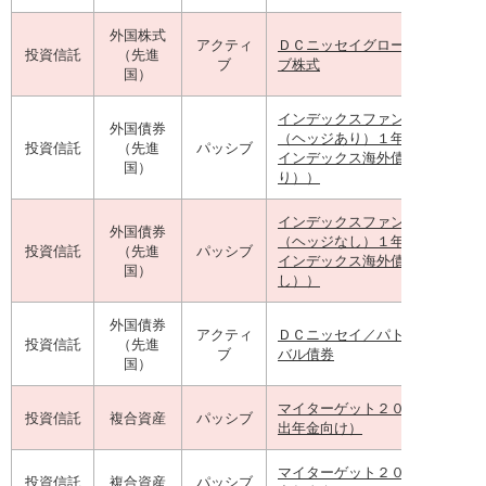
外国株式
アクティ
ＤＣニッセイグローバルアクテ
投資信託
（先進
ブ
ブ株式
国）
インデックスファンド海外債券
外国債券
（ヘッジあり）１年決算型（Ｄ
投資信託
（先進
パッシブ
インデックス海外債券（ヘッジ
国）
り））
インデックスファンド海外債券
外国債券
（ヘッジなし）１年決算型（Ｄ
投資信託
（先進
パッシブ
インデックス海外債券（ヘッジ
国）
し））
外国債券
アクティ
ＤＣニッセイ／パトナム・グロ
投資信託
（先進
ブ
バル債券
国）
マイターゲット２０３５（確定
投資信託
複合資産
パッシブ
出年金向け）
マイターゲット２０４５（確定
投資信託
複合資産
パッシブ