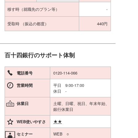
移す時
（就職先のプラン等）
-
受取時
（振込の都度）
440円
百十四銀行のサポート体制
電話番号
0120-114-066
営業時間
平日 9:00-17:00
休日 -
休業日
土曜、日曜、祝日、年末年始、
銀行休業日
★★
WEB使いやすさ
セミナー
WEB ○