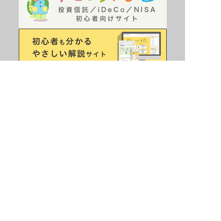
当サイトは、商品の情報に関して三菱アセット・ブレイ
ンズ株式会社からの情報提供を受けています。
当サイトの掲載情報は、あくまでもiDeCo利用にあたっ
て参考情報の提供を目的としたものであり、当協会及び
三菱アセット・ブレインズ株式会社として掲載商品を推
奨するものではなく、将来の成果を示唆あるいは保証す
るものではありません。
最終的な投資決定は、各取扱金融機関のサイト・配布物
にてご確認いただき、ご自身の判断でなさるようお願い
致します。