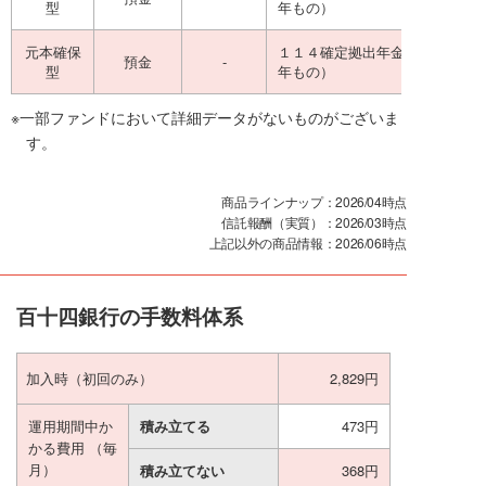
型
年もの）
元本確保
１１４確定拠出年金定期預金（
預金
-
型
年もの）
※一部ファンドにおいて詳細データがないものがございま
す。
商品ラインナップ：2026/04時点
信託報酬（実質）：2026/03時点
上記以外の商品情報：2026/06時点
百十四銀行の手数料体系
加入時
（初回のみ）
2,829円
運用期間中か
積み立てる
473円
かる費用
（毎
月）
積み立てない
368円