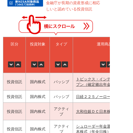
金融庁が長期の資産形成に相応
しいと認めている投資信託
区分
投資対象
タイプ
運用商品名
トピックス・インデックス・オ
投資信託
国内株式
パッシブ
プン（確定拠出年金向け）
投資信託
国内株式
パッシブ
日経２２５ノーロードオープン
アクティ
投資信託
国内株式
大和住銀ＤＣ日本株式ファンド
ブ
アクティ
シュローダー年金運用ファンド
投資信託
国内株式
ブ
本株式（年金日株）