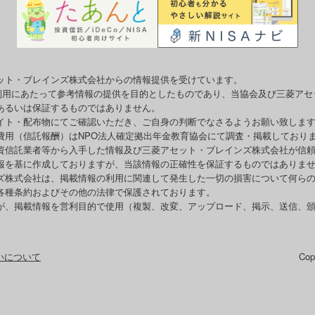
ット・ブレインズ株式会社からの情報提供を受けています。
o利用にあたって参考情報の提供を目的としたものであり、当協会及び三菱ア
あるいは保証するものではありません。
イト・配布物にてご確認いただき、ご自身の判断でなさるようお願い致しま
費用（信託報酬）はNPO法人確定拠出年金教育協会にて調査・掲載しており
資信託業者等から入手した情報及び三菱アセット・ブレインズ株式会社が信
報を基に作成しておりますが、当該情報の正確性を保証するものではありま
ズ株式会社は、掲載情報の利用に関連して発生した一切の損害について何ら
各種条約およびその他の法律で保護されております。
が、掲載情報を営利目的で使用（複製、改変、アップロード、掲示、送信、
いについて
Co