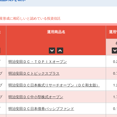
産形成に相応しいと認めている投資信託
法
運用商品名
運用
ブ
明治安田ＤＣ・ＴＯＰＩＸオープン
0
ブ
明治安田ＤＣトピックスプラス
0
ブ
明治安田ＤＣ日本株式リサーチオープン（ＤＣ和太鼓）
1
ブ
明治安田ＤＣ中小型株式オープン
1
ブ
明治安田ＤＣ日本債券パッシブファンド
0