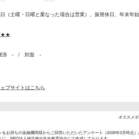
祝日（土曜・日曜と重なった場合は営業）、振替休日、年末年
★★★
EB - / 対面 -
ウェブサイトはこちら
オススメポ
をお持ちの金融機関様からご回答いただいたアンケート（2026年3月時点
とに、NPO法人確定拠出年金教育協会にて作成しております。