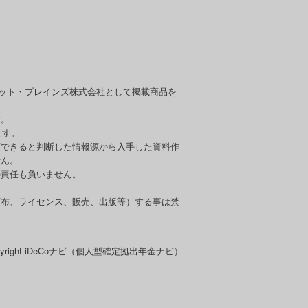
セット・ブレインズ株式会社として掲載商品を
す。
ます。
頼できると判断した情報源から入手した資料作
せん。
の責任も負いません。
頒布、ライセンス、販売、出版等）する事は禁
pyright iDeCoナビ（個人型確定拠出年金ナビ）