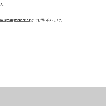
せん。
jimukyoku@dcnenkin.jp
までお問い合わせくだ