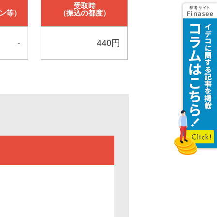
受取時
ン等）
（振込の都度）
-
440円