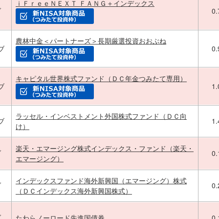
ｉＦｒｅｅＮＥＸＴ ＦＡＮＧ＋インデックス
ブ
0
農林中金＜パートナーズ＞長期厳選投資おおぶね
ブ
0
キャピタル世界株式ファンド（ＤＣ年金つみたて専用）
ブ
1
ラッセル・インベストメント外国株式ファンド（ＤＣ向
ブ
1
け）
楽天・エマージング株式インデックス・ファンド（楽天・
ブ
0
エマージング）
インデックスファンド海外新興国（エマージング）株式
ブ
0
（ＤＣインデックス海外新興国株式）
ブ
たわらノーロード先進国債券
0