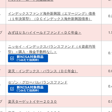
インデックスファンド海外新興国（エマージング）債券
ブ
0
（１年決算型）（ＤＣインデックス海外新興国債券）
ブ
みずほＵＳハイイールドファンド＜ＤＣ年金＞
1
ニッセイ・インデックスバランスファンド（４資産均等
型）＜購入・換金手数料なし＞
ブ
0
ブ
楽天・インデックス・バランス（ＤＣ年金）
0
セゾン・グローバルバランスファンド
ブ
0
ブ
楽天ターゲットイヤー２０３０
0