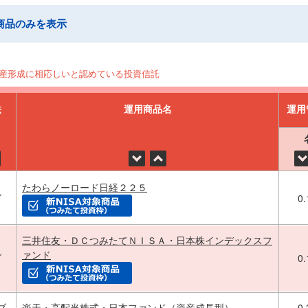
商品のみを表示
産形成に相応しいと認めている投資信託
法
運用商品名
運用
たわらノーロード日経２２５
ブ
0
三井住友・ＤＣつみたてＮＩＳＡ・日本株インデックスフ
ァンド
ブ
0
ブ
楽天・高配当株式・日本ファンド（資産成長型）
0