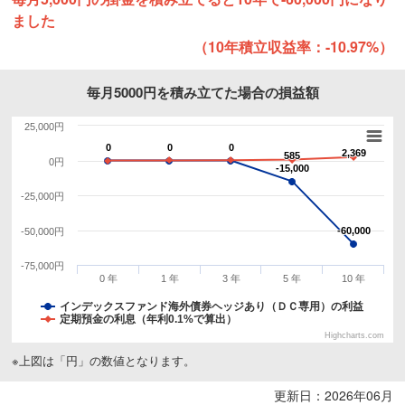
ました
（10年積立収益率：-10.97%）
毎月5000円を積み立てた場合の損益額
25,000円
0
0
0
0
0
0
2,369
2,369
585
585
0円
-15,000
-15,000
-25,000円
-60,000
-60,000
-50,000円
-75,000円
0 年
1 年
3 年
5 年
10 年
インデックスファンド海外債券ヘッジあり（ＤＣ専用）の利益
定期預金の利息（年利0.1%で算出）
Highcharts.com
※上図は「円」の数値となります。
更新日：2026年06月