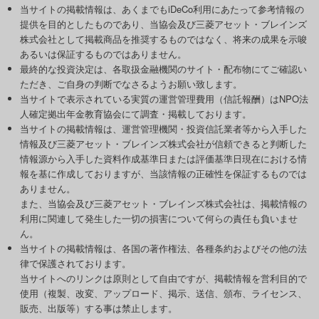
当サイトの掲載情報は、あくまでもiDeCo利用にあたって参考情報の
提供を目的としたものであり、当協会及び三菱アセット・ブレインズ
株式会社として掲載商品を推奨するものではなく、将来の成果を示唆
あるいは保証するものではありません。
最終的な投資決定は、各取扱金融機関のサイト・配布物にてご確認い
ただき、ご自身の判断でなさるようお願い致します。
当サイトで表示されている実質の運営管理費用（信託報酬）はNPO法
人確定拠出年金教育協会にて調査・掲載しております。
当サイトの掲載情報は、運営管理機関・投資信託業者等から入手した
情報及び三菱アセット・ブレインズ株式会社が信頼できると判断した
情報源から入手した資料作成基準日または評価基準日現在における情
報を基に作成しておりますが、当該情報の正確性を保証するものでは
ありません。
また、当協会及び三菱アセット・ブレインズ株式会社は、掲載情報の
利用に関連して発生した一切の損害について何らの責任も負いませ
ん。
当サイトの掲載情報は、各国の著作権法、各種条約およびその他の法
律で保護されております。
当サイトへのリンクは原則として自由ですが、掲載情報を営利目的で
使用（複製、改変、アップロード、掲示、送信、頒布、ライセンス、
販売、出版等）する事は禁止します。