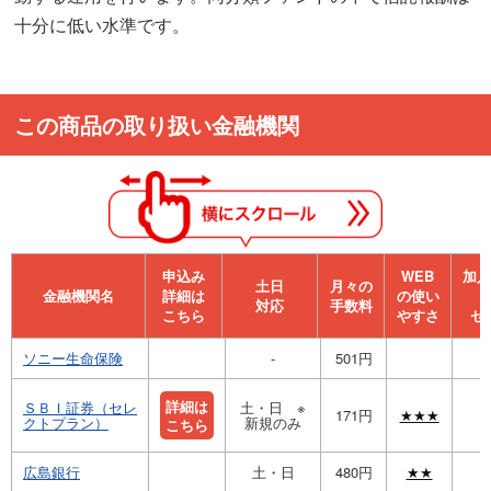
十分に低い水準です。
この商品の取り扱い金融機関
申込み
WEB
加⼊
⼟⽇
月々の
金融機関名
詳細は
の使い
対応
手数料
こちら
やすさ
セ
ソニー生命保険
-
501円
詳細は
ＳＢＩ証券（セレ
土・日 ※
171円
★★★
クトプラン）
新規のみ
こちら
広島銀行
土・日
480円
★★