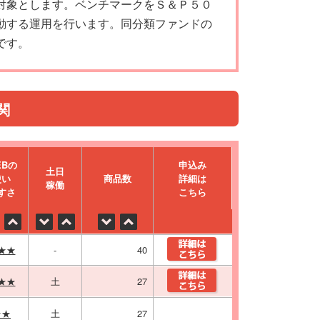
対象とします。ベンチマークをＳ＆Ｐ５０
動する運用を行います。同分類ファンドの
です。
関
EBの
申込み
⼟⽇
使い
商品数
詳細は
稼働
すさ
こちら
★★
-
40
★★
土
27
★★
土
27