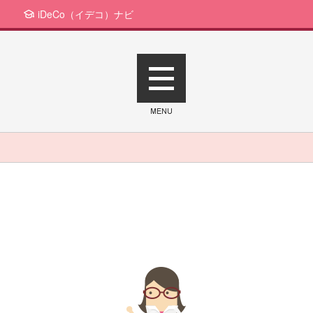
iDeCo（イデコ）ナビ