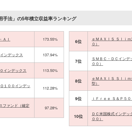
用手法」の5年積立収益率ランキング
ｅＭＡＸＩＳ Ｓｌｉ
・ＡＩ
173.55%
6位
０）
＋インデックス
137.94%
ＳＭＢＣ・ＤＣインデ
7位
００）
００インデックス
113.50%
ｅＭＡＸＩＳ Ｓｌｉ
8位
型）
ＡＱ１００インデッ
112.28%
9位
ｉＦｒｅｅ Ｓ＆Ｐ５
スファンド（確定
97.28%
ＤＣ米国株式インデッ
10位
００）