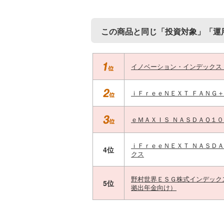
この商品と同じ「投資対象」「運
イノベーション・インデックス
ｉＦｒｅｅＮＥＸＴ ＦＡＮＧ
ｅＭＡＸＩＳ ＮＡＳＤＡＱ１
ｉＦｒｅｅＮＥＸＴ ＮＡＳＤ
4位
クス
野村世界ＥＳＧ株式インデック
5位
拠出年金向け）