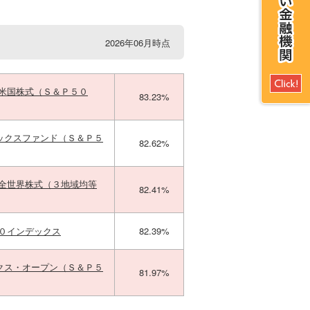
2026年06月時点
ｍ米国株式（Ｓ＆Ｐ５０
83.23%
ックスファンド（Ｓ＆Ｐ５
82.62%
ｍ全世界株式（３地域均等
82.41%
００インデックス
82.39%
クス・オープン（Ｓ＆Ｐ５
81.97%