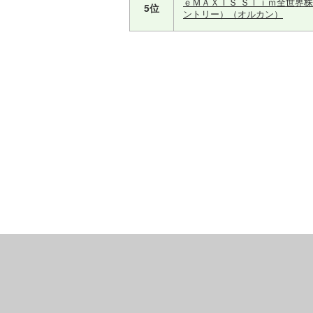
ｅＭＡＸＩＳ Ｓｌｉｍ全世界
5位
ントリー）（オルカン）