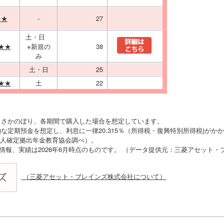
★★
-
27
土・日
★★
※新規の
38
み
土・日
25
★★
土
22
りさかのぼり、各期間で購入した場合を想定しています。
な定期預金を想定し、利息に一律20.315％（所得税・復興特別所得税)がか
O法人確定拠出年金教育協会調べ）。
の情報、実績は2026年6月時点のものです。 （データ提供元：三菱アセット
（三菱アセット・ブレインズ株式会社について）