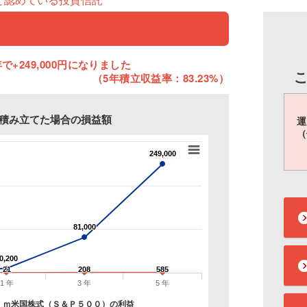
で+249,000円になりました
（5年積立収益率：83.23%）
円を積み立てた場合の損益額
運
（
249,000
249,000
81,000
81,000
0,200
0,200
21
21
208
208
585
585
1 年
3 年
5 年
ｉｍ米国株式（Ｓ＆Ｐ５００）の利益