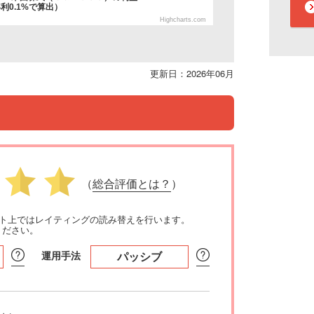
利0.1%で算出）
Highcharts.com
更新日：2026年06月
（
総合評価とは？
）
イト上ではレイティングの読み替えを行います。
ください。
運用手法
パッシブ