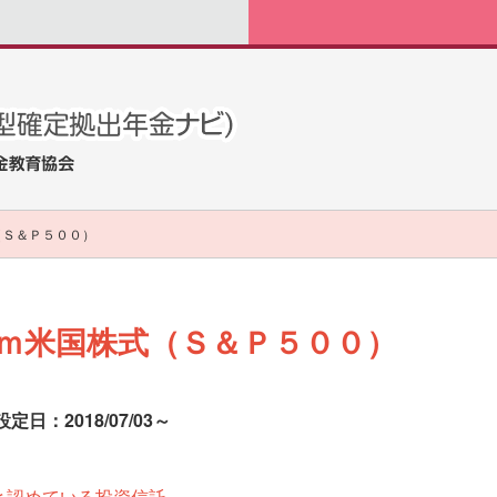
（Ｓ＆Ｐ５００）
ｉｍ米国株式（Ｓ＆Ｐ５００）
設定日：2018/07/03～
と認めている投資信託