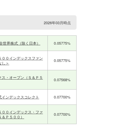
2026年03月時点
ｍ全世界株式（除く日本）
0.05775%
５００インデックスファン
0.05775%
なし＞
クス・オープン（Ｓ＆Ｐ５
0.07568%
式インデックスコレクト
0.07700%
５００インデックス・ファ
0.07700%
Ｓ＆Ｐ５００）