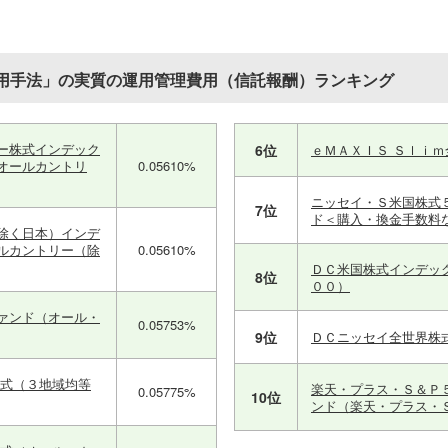
用手法」の実質の運用管理費用（信託報酬）ランキング
ー株式インデック
6位
ｅＭＡＸＩＳ Ｓｌｉ
オールカントリ
0.05610%
ニッセイ・Ｓ米国株式
7位
ド＜購入・換金手数料
除く日本）インデ
ルカントリー（除
0.05610%
ＤＣ米国株式インデッ
8位
００）
ァンド（オール・
0.05753%
9位
ＤＣニッセイ全世界株
株式（３地域均等
楽天・プラス・Ｓ＆Ｐ
0.05775%
10位
ンド（楽天・プラス・