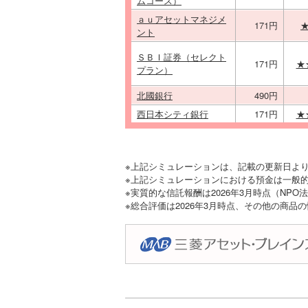
ムコース）
ａｕアセットマネジメ
171円
ント
ＳＢＩ証券（セレクト
171円
★
プラン）
北國銀行
490円
西日本シティ銀行
171円
★
※上記シミュレーションは、記載の更新日よ
※上記シミュレーションにおける預金は一般的
※実質的な信託報酬は2026年3月時点（NP
※総合評価は2026年3月時点、その他の商品