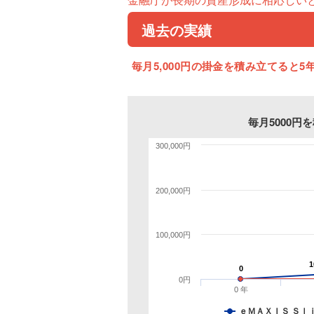
過去の実績
毎月5,000円の掛金を積み立てると5年
毎月5000
300,000円
200,000円
100,000円
1
1
0
0
0円
0 年
ｅＭＡＸＩＳ Ｓｌ