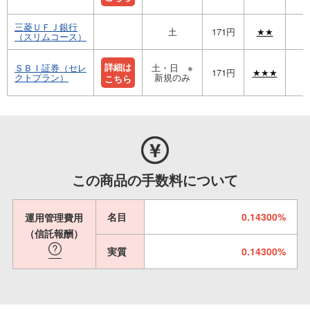
三菱ＵＦＪ銀行
土
171円
★★
（スリムコース）
詳細は
ＳＢＩ証券（セレ
土・日 ※
171円
★★★
クトプラン）
新規のみ
こちら
この商品の手数料について
名目
0.14300%
運用管理費用
（信託報酬）
実質
0.14300%