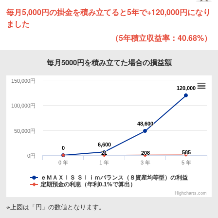
毎月5,000円の掛金を積み立てると5年で+120,000円になり
ました
（5年積立収益率：40.68%）
毎月5000円を積み立てた場合の損益額
150,000円
120,000
120,000
100,000円
48,600
48,600
50,000円
6,600
6,600
0
0
585
585
21
21
208
208
0円
0 年
1 年
3 年
5 年
ｅＭＡＸＩＳ Ｓｌｉｍバランス（８資産均等型）の利益
定期預金の利息（年利0.1%で算出）
Highcharts.com
※上図は「円」の数値となります。