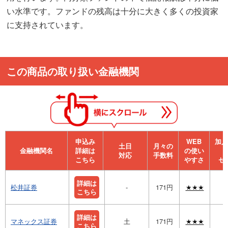
い水準です。ファンドの残高は十分に大きく多くの投資家
に支持されています。
この商品の取り扱い金融機関
申込み
WEB
加⼊
⼟⽇
月々の
金融機関名
詳細は
の使い
対応
手数料
こちら
やすさ
セ
詳細は
松井証券
-
171円
★★★
こちら
詳細は
マネックス証券
土
171円
★★★
こちら