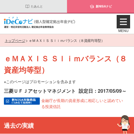
たあんと
新NISAナビ
トップページ
>
ｅＭＡＸＩＳ Ｓｌｉｍバランス（８資産均等型）
ｅＭＡＸＩＳ Ｓｌｉｍバランス（８
資産均等型）
※このページはプロモーションを含みます
三菱ＵＦＪアセットマネジメント
設定日：2017/05/09～
金融庁が長期の資産形成に相応しいと認めてい
る投資信託
過去の実績