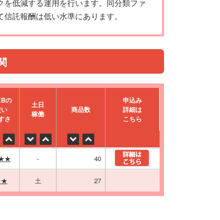
クを低減する運用を行います。同分類ファ
て信託報酬は低い水準にあります。
関
EBの
申込み
⼟⽇
使い
商品数
詳細は
稼働
すさ
こちら
★★
-
40
★★
土
27