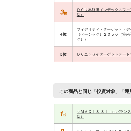
ＤＣ世界経済インデックスファ
型）
フィデリティ・ターゲット・デ
4位
（ベーシック）２０５０（将来
ク））
5位
ＤＣニッセイターゲットデート
この商品と同じ「投資対象」「運
ｅＭＡＸＩＳ Ｓｌｉｍバラン
型）