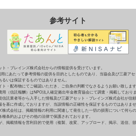
参考サイト
ット・ブレインズ株式会社からの情報提供を受けています。
o利用にあたって参考情報の提供を目的としたものであり、当協会及び三菱ア
あるいは保証するものではありません。
イト・配布物にてご確認いただき、ご自身の判断でなさるようお願い致しま
費用（信託報酬）はNPO法人確定拠出年金教育協会にて調査・掲載しており
資信託業者等から入手した情報及び三菱アセット・ブレインズ株式会社が信
報を基に作成しておりますが、当該情報の正確性を保証するものではありま
ズ株式会社は、掲載情報の利用に関連して発生した一切の損害について何ら
各種条約およびその他の法律で保護されております。
が、掲載情報を営利目的で使用（複製、改変、アップロード、掲示、送信、