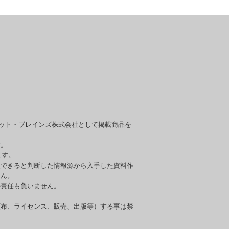
セット・ブレインズ株式会社として掲載商品を
す。
ます。
頼できると判断した情報源から入手した資料作
せん。
の責任も負いません。
頒布、ライセンス、販売、出版等）する事は禁