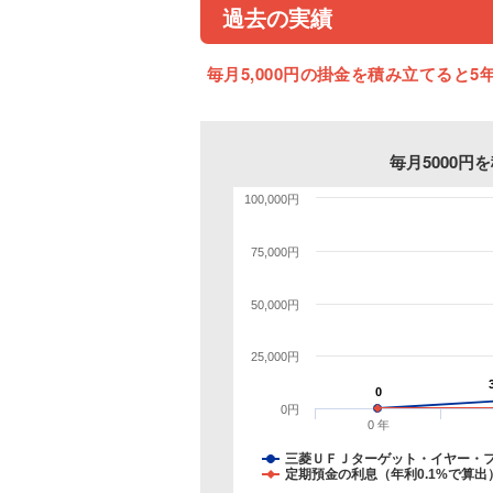
過去の実績
毎月5,000円の掛金を積み立てると5年
毎月5000
100,000円
75,000円
50,000円
25,000円
0
0
0円
0 年
三菱ＵＦＪターゲット・イヤー・
定期預金の利息（年利0.1%で算出