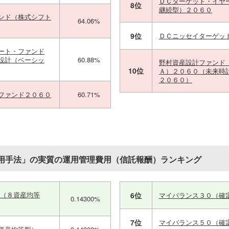
ＤＣターゲット・イヤ
8位
継続型）２０６０
ンド（株式シフト
64.06%
9位
ＤＣニッセイターゲッ
ート・ファンド
設計（ベーシッ
60.88%
野村資産設計ファンド
10位
Ａ）２０６０（未来時
２０６０）
ファンド２０６０
60.71%
用手法」の実質の運用管理費用（信託報酬）ランキング
ス（８資産均等
6位
マイバランス３０（確
0.14300%
7位
マイバランス５０（確