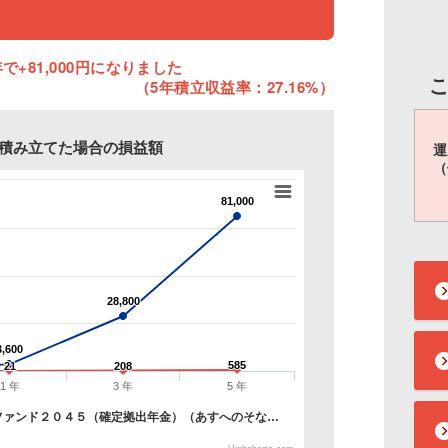
で+81,000円になりました
（5年積立収益率：27.16%）
円を積み立てた場合の損益額
運
（
81,000
81,000
28,800
28,800
3,600
3,600
585
585
21
21
208
208
1 年
3 年
5 年
ファンド２０４５（確定拠出年金）（あすへのそな…
）