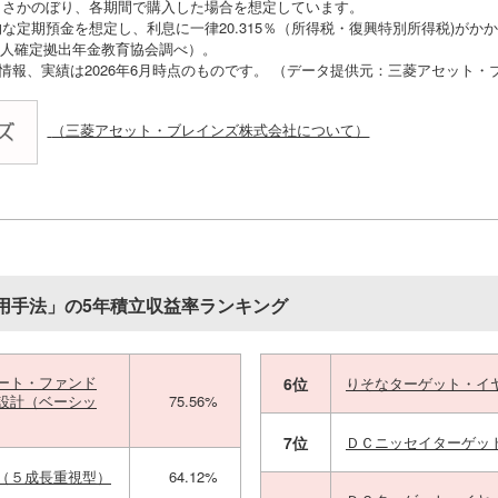
りさかのぼり、各期間で購入した場合を想定しています。
な定期預金を想定し、利息に一律20.315％（所得税・復興特別所得税)がか
O法人確定拠出年金教育協会調べ）。
の情報、実績は2026年6月時点のものです。 （データ提供元：三菱アセット
（三菱アセット・ブレインズ株式会社について）
用手法」の5年積立収益率ランキング
ート・ファンド
6位
りそなターゲット・イ
設計（ベーシッ
75.56%
7位
ＤＣニッセイターゲッ
（５成長重視型）
64.12%