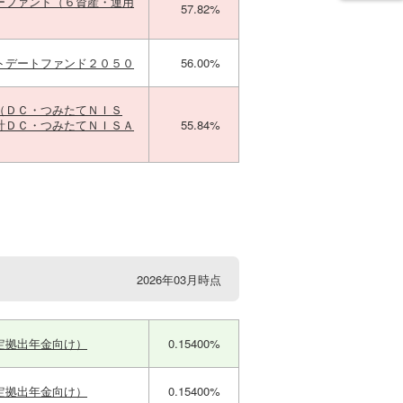
ーファンド（６資産・運用
57.82%
トデートファンド２０５０
56.00%
（ＤＣ・つみたてＮＩＳ
計ＤＣ・つみたてＮＩＳＡ
55.84%
2026年03月時点
定拠出年金向け）
0.15400%
定拠出年金向け）
0.15400%