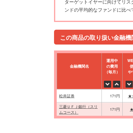
ターゲットイヤーに向けてリス
ンドの平均的なファンドに比べ
この商品の取り扱い金融機
運⽤中
W
金融機関名
の費⽤
（毎⽉）
や
松井証券
171円
★
三菱ＵＦＪ銀行（スリ
171円
ムコース）