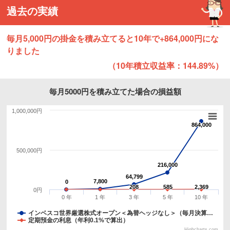
過去の実績
毎月5,000円の掛金を積み立てると10年で+864,000円にな
りました
（10年積立収益率：144.89%）
毎月5000円を積み立てた場合の損益額
1,000,000円
864,000
864,000
500,000円
216,000
216,000
64,799
64,799
7,800
7,800
0
0
208
208
585
585
2,369
2,369
0円
0 年
1 年
3 年
5 年
10 年
インベスコ世界厳選株式オープン＜為替ヘッジなし＞（毎月決算…
定期預金の利息（年利0.1%で算出）
Highcharts.com