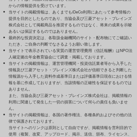
からの情報提供を受けています。
当サイトの掲載情報は、あくまでもiDeCo利用にあたって参考情報の
提供を目的としたものであり、当協会及び三菱アセット・ブレインズ
株式会社として掲載商品を推奨するものではなく、将来の成果を示唆
あるいは保証するものではありません。
最終的な投資決定は、各取扱金融機関のサイト・配布物にてご確認い
ただき、ご自身の判断でなさるようお願い致します。
当サイトで表示されている実質の運営管理費用（信託報酬）はNPO法
人確定拠出年金教育協会にて調査・掲載しております。
当サイトの掲載情報は、運営管理機関・投資信託業者等から入手した
情報及び三菱アセット・ブレインズ株式会社が信頼できると判断した
情報源から入手した資料作成基準日または評価基準日現在における情
報を基に作成しておりますが、当該情報の正確性を保証するものでは
ありません。
また、当協会及び三菱アセット・ブレインズ株式会社は、掲載情報の
利用に関連して発生した一切の損害について何らの責任も負いませ
ん。
当サイトの掲載情報は、各国の著作権法、各種条約およびその他の法
律で保護されております。
当サイトへのリンクは原則として自由ですが、掲載情報を営利目的で
使用（複製、改変、アップロード、掲示、送信、頒布、ライセンス、