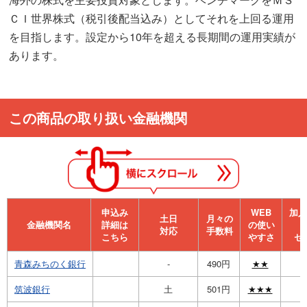
ＣＩ世界株式（税引後配当込み）としてそれを上回る運用
を目指します。設定から10年を超える長期間の運用実績が
あります。
この商品の取り扱い金融機関
申込み
WEB
加⼊
⼟⽇
月々の
金融機関名
詳細は
の使い
対応
手数料
こちら
やすさ
セ
青森みちのく銀行
-
490円
★★
筑波銀行
土
501円
★★★