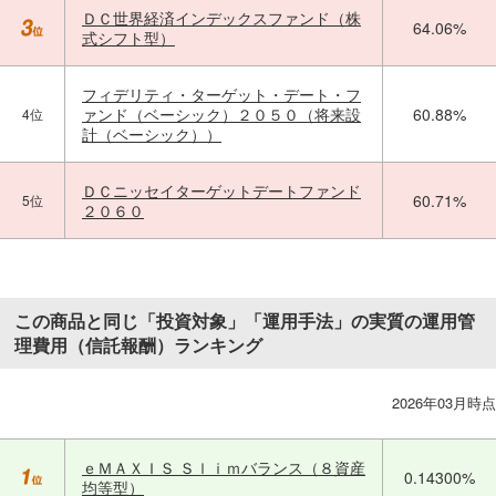
ＤＣ世界経済インデックスファンド（株
64.06%
式シフト型）
フィデリティ・ターゲット・デート・フ
ァンド（ベーシック）２０５０（将来設
60.88%
4位
計（ベーシック））
ＤＣニッセイターゲットデートファンド
60.71%
5位
２０６０
この商品と同じ「投資対象」「運用手法」の実質の運用管
理費用（信託報酬）ランキング
2026年03月時点
ｅＭＡＸＩＳ Ｓｌｉｍバランス（８資産
0.14300%
均等型）