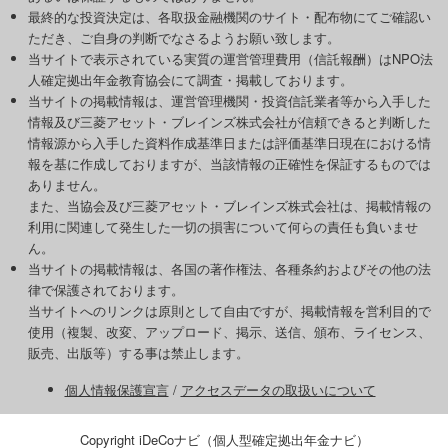
最終的な投資決定は、各取扱金融機関のサイト・配布物にてご確認い
ただき、ご自身の判断でなさるようお願い致します。
当サイトで表示されている実質の運営管理費用（信託報酬）はNPO法
人確定拠出年金教育協会にて調査・掲載しております。
当サイトの掲載情報は、運営管理機関・投資信託業者等から入手した
情報及び三菱アセット・ブレインズ株式会社が信頼できると判断した
情報源から入手した資料作成基準日または評価基準日現在における情
報を基に作成しておりますが、当該情報の正確性を保証するものでは
ありません。
また、当協会及び三菱アセット・ブレインズ株式会社は、掲載情報の
利用に関連して発生した一切の損害について何らの責任も負いませ
ん。
当サイトの掲載情報は、各国の著作権法、各種条約およびその他の法
律で保護されております。
当サイトへのリンクは原則として自由ですが、掲載情報を営利目的で
使用（複製、改変、アップロード、掲示、送信、頒布、ライセンス、
販売、出版等）する事は禁止します。
個人情報保護宣言
/
アクセスデータの取扱いについて
Copyright iDeCoナビ（個人型確定拠出年金ナビ）