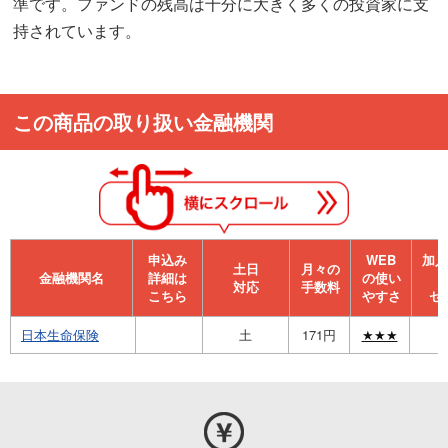
準です。ファンドの残高は十分に大きく多くの投資家に支
持されています。
この商品の取り扱い金融機関
申込み
WEB
加⼊
⼟⽇
月々の
金融機関名
詳細は
の使い
対応
手数料
こちら
やすさ
セ
日本生命保険
土
171円
★★★