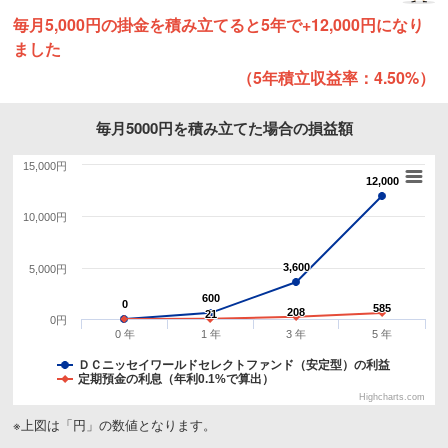
毎月5,000円の掛金を積み立てると5年で+12,000円になり
ました
（5年積立収益率：4.50%）
毎月5000円を積み立てた場合の損益額
15,000円
12,000
12,000
10,000円
3,600
3,600
5,000円
600
600
0
0
585
585
208
208
21
21
0円
0 年
1 年
3 年
5 年
ＤＣニッセイワールドセレクトファンド（安定型）の利益
定期預金の利息（年利0.1%で算出）
Highcharts.com
※上図は「円」の数値となります。