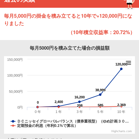
毎月5,000円の掛金を積み立てると10年で+120,000円にな
りました
（10年積立収益率：20.72%）
毎月5000円を積み立てた場合の損益額
150,000円
120,000
120,000
100,000円
38,999
38,999
50,000円
16,200
16,200
2,400
2,400
0
0
2,369
2,369
585
585
208
208
0円
0 年
1 年
3 年
5 年
10 年
ＤＣニッセイグローバルバランス（債券重視型）（ゆめ計画３０…
定期預金の利息（年利0.1%で算出）
Highcharts.com