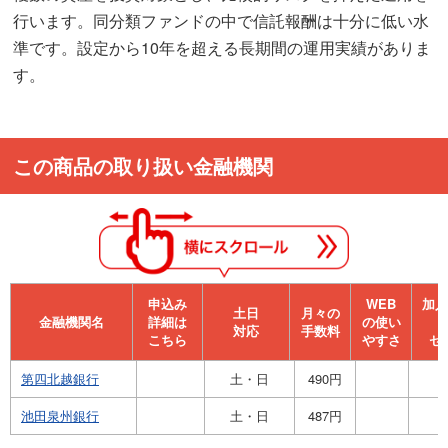
行います。同分類ファンドの中で信託報酬は十分に低い水
準です。設定から10年を超える長期間の運用実績がありま
す。
この商品の取り扱い金融機関
申込み
WEB
加⼊
⼟⽇
月々の
金融機関名
詳細は
の使い
対応
手数料
こちら
やすさ
セ
第四北越銀行
土・日
490円
池田泉州銀行
土・日
487円