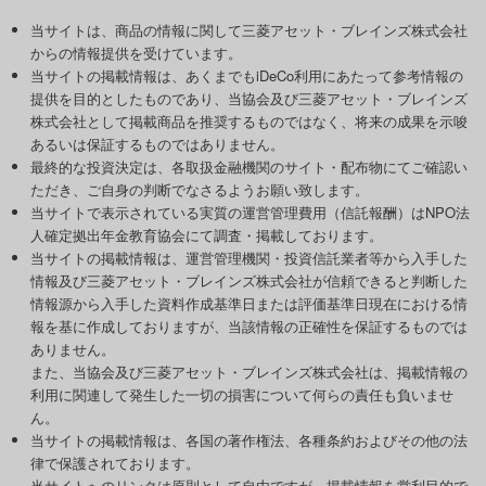
当サイトは、商品の情報に関して三菱アセット・ブレインズ株式会社
からの情報提供を受けています。
当サイトの掲載情報は、あくまでもiDeCo利用にあたって参考情報の
提供を目的としたものであり、当協会及び三菱アセット・ブレインズ
株式会社として掲載商品を推奨するものではなく、将来の成果を示唆
あるいは保証するものではありません。
最終的な投資決定は、各取扱金融機関のサイト・配布物にてご確認い
ただき、ご自身の判断でなさるようお願い致します。
当サイトで表示されている実質の運営管理費用（信託報酬）はNPO法
人確定拠出年金教育協会にて調査・掲載しております。
当サイトの掲載情報は、運営管理機関・投資信託業者等から入手した
情報及び三菱アセット・ブレインズ株式会社が信頼できると判断した
情報源から入手した資料作成基準日または評価基準日現在における情
報を基に作成しておりますが、当該情報の正確性を保証するものでは
ありません。
また、当協会及び三菱アセット・ブレインズ株式会社は、掲載情報の
利用に関連して発生した一切の損害について何らの責任も負いませ
ん。
当サイトの掲載情報は、各国の著作権法、各種条約およびその他の法
律で保護されております。
当サイトへのリンクは原則として自由ですが、掲載情報を営利目的で