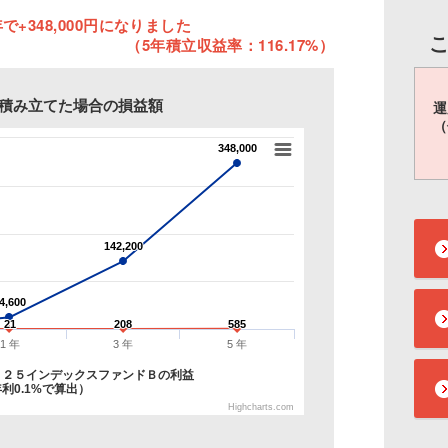
で+348,000円になりました
（5年積立収益率：116.17%）
円を積み立てた場合の損益額
運
（
348,000
348,000
142,200
142,200
4,600
4,600
21
21
208
208
585
585
1 年
3 年
5 年
２２５インデックスファンドＢの利益
利0.1%で算出）
Highcharts.com