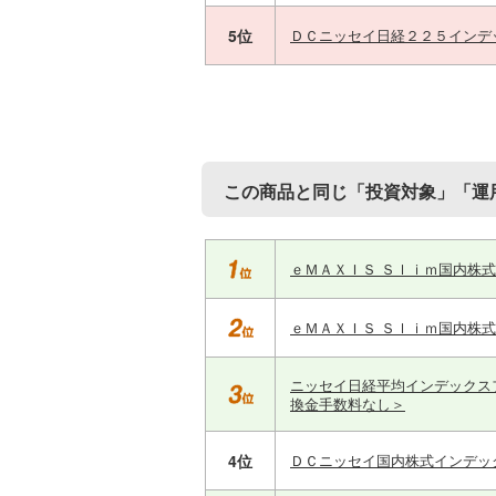
5位
ＤＣニッセイ日経２２５インデ
この商品と同じ「投資対象」「運
ｅＭＡＸＩＳ Ｓｌｉｍ国内株
ｅＭＡＸＩＳ Ｓｌｉｍ国内株
ニッセイ日経平均インデックス
換金手数料なし＞
4位
ＤＣニッセイ国内株式インデッ