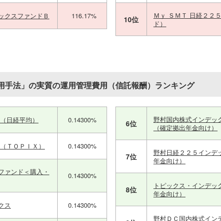
Ｍｙ ＳＭＴ 日経２２
ックスファンドＢ
116.17%
10位
ド）
用手法」の実質の運用管理費用（信託報酬）ランキング
野村国内株式インデッ
式（日経平均）
0.14300%
6位
（確定拠出年金向け）
式（ＴＯＰＩＸ）
0.14300%
野村日経２２５インデ
7位
年金向け）
ファンド＜購入・
0.14300%
トピックス・インデッ
8位
年金向け）
クス
0.14300%
野村ＤＣ国内株式イン