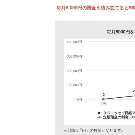
毎月5,000円の掛金を積み立てると5年
毎月5000
400,000円
300,000円
200,000円
100,000円
2
2
0
0
0円
0 年
ＤＣニッセイ日経
定期預金の利息（年
※上図は「円」の数値となります。