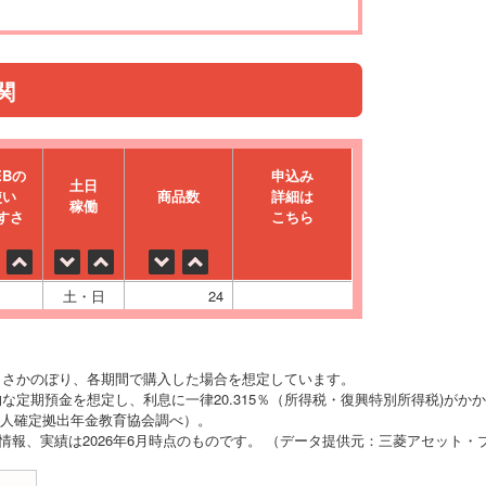
関
EBの
申込み
⼟⽇
使い
商品数
詳細は
稼働
すさ
こちら
土・日
24
りさかのぼり、各期間で購入した場合を想定しています。
な定期預金を想定し、利息に一律20.315％（所得税・復興特別所得税)がか
O法人確定拠出年金教育協会調べ）。
の情報、実績は2026年6月時点のものです。 （データ提供元：三菱アセット