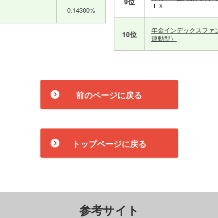
9位
ＩＸ
0.14300%
年金インデックスファ
10位
連動型）
前のページに戻る
トップページに戻る
参考サイト