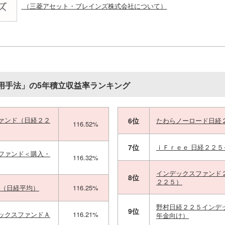
（三菱アセット・ブレインズ株式会社について）
用手法」の5年積立収益率ランキング
ァンド（日経２２
6位
たわらノーロード日経
116.52%
7位
ｉＦｒｅｅ 日経２２
ファンド＜購入・
116.32%
インデックスファンド
8位
２２５）
式（日経平均）
116.25%
野村日経２２５インデ
9位
ックスファンドＡ
116.21%
年金向け）