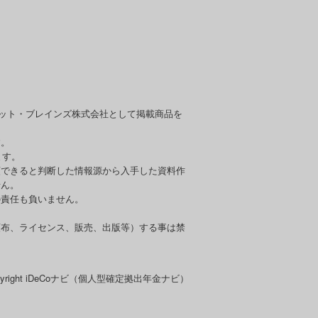
セット・ブレインズ株式会社として掲載商品を
す。
ます。
頼できると判断した情報源から入手した資料作
せん。
の責任も負いません。
頒布、ライセンス、販売、出版等）する事は禁
pyright iDeCoナビ（個人型確定拠出年金ナビ）