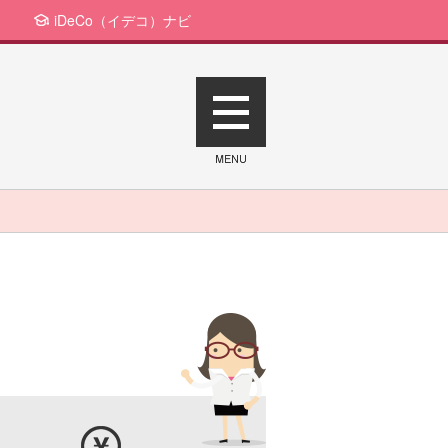
iDeCo（イデコ）ナビ