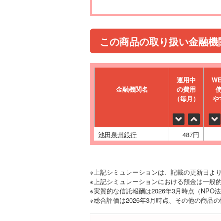
この商品の取り扱い金融機
運⽤中
W
金融機関名
の費⽤
（毎⽉）
や
池田泉州銀行
487円
※上記シミュレーションは、記載の更新日よ
※上記シミュレーションにおける預金は一般的
※実質的な信託報酬は2026年3月時点（NP
※総合評価は2026年3月時点、その他の商品