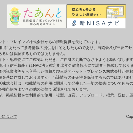
ット・ブレインズ株式会社からの情報提供を受けています。
o利用にあたって参考情報の提供を目的としたものであり、当協会及び三菱ア
あるいは保証するものではありません。
イト・配布物にてご確認いただき、ご自身の判断でなさるようお願い致しま
費用（信託報酬）はNPO法人確定拠出年金教育協会にて調査・掲載しており
資信託業者等から入手した情報及び三菱アセット・ブレインズ株式会社が信
報を基に作成しておりますが、当該情報の正確性を保証するものではありま
ズ株式会社は、掲載情報の利用に関連して発生した一切の損害について何ら
各種条約およびその他の法律で保護されております。
が、掲載情報を営利目的で使用（複製、改変、アップロード、掲示、送信、
いについて
Co