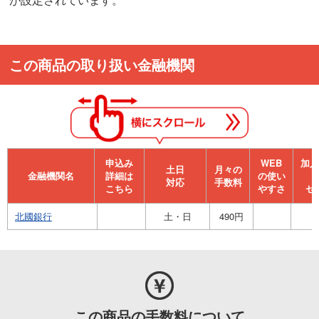
この商品の取り扱い金融機関
申込み
WEB
加⼊
⼟⽇
月々の
金融機関名
詳細は
の使い
対応
手数料
こちら
やすさ
セ
北國銀行
土・日
490円
この商品の手数料について