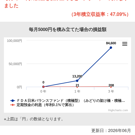
ました
（3年積立収益率：47.09%）
毎月5000円を積み立てた場合の損益額
100,000円
84,600
84,600
50,000円
13,200
13,200
0
0
21
21
208
208
0円
0 年
1 年
3 年
ＦＤＡ日米バランスファンド（積極型）（みどりの架け橋・積極…
定期預金の利息（年利0.1%で算出）
Highcharts.com
※上図は「円」の数値となります。
更新日：2026年06月