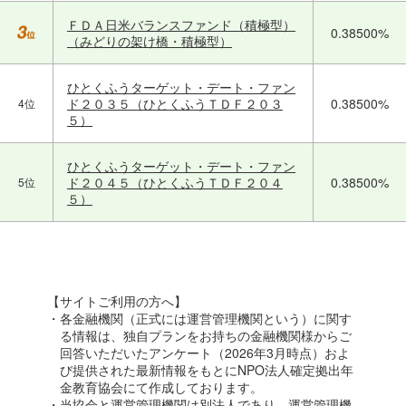
ＦＤＡ日米バランスファンド（積極型）
0.38500%
（みどりの架け橋・積極型）
ひとくふうターゲット・デート・ファン
ド２０３５（ひとくふうＴＤＦ２０３
0.38500%
4位
５）
ひとくふうターゲット・デート・ファン
ド２０４５（ひとくふうＴＤＦ２０４
0.38500%
5位
５）
【サイトご利用の方へ】
・各金融機関（正式には運営管理機関という）に関す
る情報は、独自プランをお持ちの金融機関様からご
回答いただいたアンケート（2026年3月時点）およ
び提供された最新情報をもとにNPO法人確定拠出年
金教育協会にて作成しております。
・当協会と運営管理機関は別法人であり、運営管理機