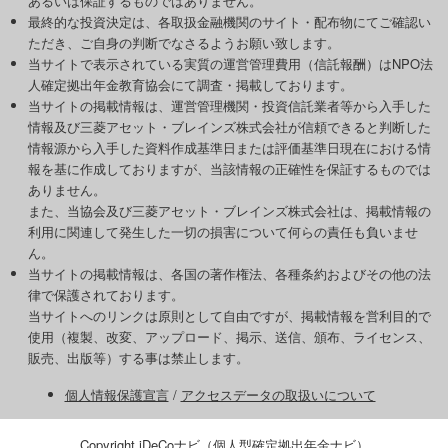
あるいは保証するものではありません。
最終的な投資決定は、各取扱金融機関のサイト・配布物にてご確認い
ただき、ご自身の判断でなさるようお願い致します。
当サイトで表示されている実質の運営管理費用（信託報酬）はNPO法
人確定拠出年金教育協会にて調査・掲載しております。
当サイトの掲載情報は、運営管理機関・投資信託業者等から入手した
情報及び三菱アセット・ブレインズ株式会社が信頼できると判断した
情報源から入手した資料作成基準日または評価基準日現在における情
報を基に作成しておりますが、当該情報の正確性を保証するものでは
ありません。
また、当協会及び三菱アセット・ブレインズ株式会社は、掲載情報の
利用に関連して発生した一切の損害について何らの責任も負いませ
ん。
当サイトの掲載情報は、各国の著作権法、各種条約およびその他の法
律で保護されております。
当サイトへのリンクは原則として自由ですが、掲載情報を営利目的で
使用（複製、改変、アップロード、掲示、送信、頒布、ライセンス、
販売、出版等）する事は禁止します。
個人情報保護宣言
/
アクセスデータの取扱いについて
Copyright iDeCoナビ（個人型確定拠出年金ナビ）