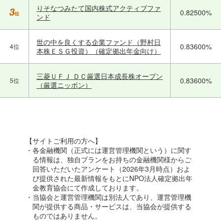
りそなつみたて国内株式アクティブファ
0.82500%
ンド
世の中を良くする企業ファンド（野村日
0.83600%
4位
本株ＥＳＧ投資）（確定拠出年金向け）
三菱ＵＦＪ ＤＣ厳選日本成長株オープン
0.83600%
5位
（厳選ニッポン）
【サイトご利用の方へ】
・各金融機関（正式には運営管理機関という）に関す
る情報は、独自プランをお持ちの金融機関様からご
回答いただいたアンケート（2026年3月時点）およ
び提供された最新情報をもとにNPO法人確定拠出年
金教育協会にて作成しております。
・当協会と運営管理機関は別法人であり、運営管理機
関が提供する商品・サービスは、当協会が提供する
ものではありません。