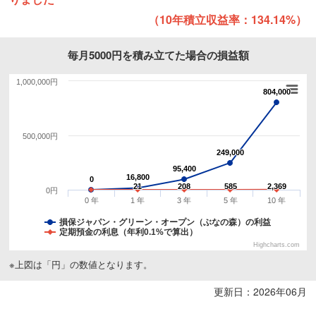
（10年積立収益率：134.14%）
毎月5000円を積み立てた場合の損益額
1,000,000円
804,000
804,000
500,000円
249,000
249,000
95,400
95,400
16,800
16,800
0
0
21
21
208
208
585
585
2,369
2,369
0円
0 年
1 年
3 年
5 年
10 年
損保ジャパン・グリーン・オープン（ぶなの森）の利益
定期預金の利息（年利0.1%で算出）
Highcharts.com
※上図は「円」の数値となります。
更新日：2026年06月