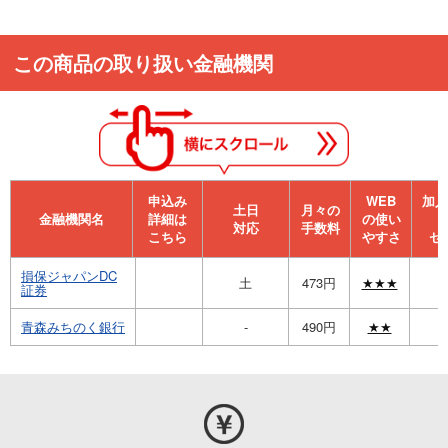
この商品の取り扱い金融機関
申込み
WEB
加⼊
⼟⽇
月々の
金融機関名
詳細は
の使い
対応
手数料
こちら
やすさ
セ
損保ジャパンDC
土
473円
★★★
証券
青森みちのく銀行
-
490円
★★