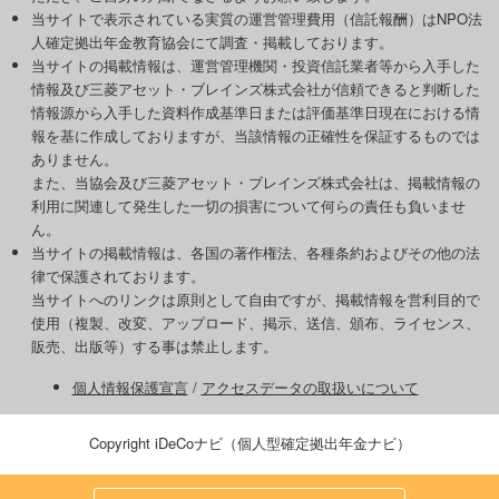
当サイトで表示されている実質の運営管理費用（信託報酬）はNPO法
人確定拠出年金教育協会にて調査・掲載しております。
当サイトの掲載情報は、運営管理機関・投資信託業者等から入手した
情報及び三菱アセット・ブレインズ株式会社が信頼できると判断した
情報源から入手した資料作成基準日または評価基準日現在における情
報を基に作成しておりますが、当該情報の正確性を保証するものでは
ありません。
また、当協会及び三菱アセット・ブレインズ株式会社は、掲載情報の
利用に関連して発生した一切の損害について何らの責任も負いませ
ん。
当サイトの掲載情報は、各国の著作権法、各種条約およびその他の法
律で保護されております。
当サイトへのリンクは原則として自由ですが、掲載情報を営利目的で
使用（複製、改変、アップロード、掲示、送信、頒布、ライセンス、
販売、出版等）する事は禁止します。
個人情報保護宣言
/
アクセスデータの取扱いについて
Copyright iDeCoナビ（個人型確定拠出年金ナビ）