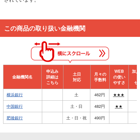
この商品の取り扱い金融機関
申込み
WEB
加⼊
⼟⽇
月々の
金融機関名
詳細は
の使い
対応
手数料
こちら
やすさ
セ
横浜銀行
土
462円
★★★
中国銀行
土・日
482円
★★
肥後銀行
土・日・祝
490円