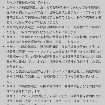
からの情報提供を受けています。
当サイトの掲載情報は、あくまでもiDeCo利用にあたって参考情報の
提供を目的としたものであり、当協会及び三菱アセット・ブレインズ
株式会社として掲載商品を推奨するものではなく、将来の成果を示唆
あるいは保証するものではありません。
最終的な投資決定は、各取扱金融機関のサイト・配布物にてご確認い
ただき、ご自身の判断でなさるようお願い致します。
当サイトで表示されている実質の運営管理費用（信託報酬）はNPO法
人確定拠出年金教育協会にて調査・掲載しております。
当サイトの掲載情報は、運営管理機関・投資信託業者等から入手した
情報及び三菱アセット・ブレインズ株式会社が信頼できると判断した
情報源から入手した資料作成基準日または評価基準日現在における情
報を基に作成しておりますが、当該情報の正確性を保証するものでは
ありません。
また、当協会及び三菱アセット・ブレインズ株式会社は、掲載情報の
利用に関連して発生した一切の損害について何らの責任も負いませ
ん。
当サイトの掲載情報は、各国の著作権法、各種条約およびその他の法
律で保護されております。
当サイトへのリンクは原則として自由ですが、掲載情報を営利目的で
使用（複製、改変、アップロード、掲示、送信、頒布、ライセンス、