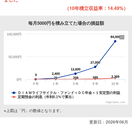
（10年積立収益率：14.49%）
毎月5000円を積み立てた場合の損益額
100,000円
84,000
84,000
50,000円
27,000
27,000
12,600
12,600
2,400
2,400
0
0
2,369
2,369
585
585
21
21
208
208
0円
0 年
1 年
3 年
5 年
10 年
ＤＩＡＭライフサイクル・ファンド＜ＤＣ年金＞１安定型の利益
定期預金の利息（年利0.1%で算出）
Highcharts.com
※上図は「円」の数値となります。
更新日：2026年06月