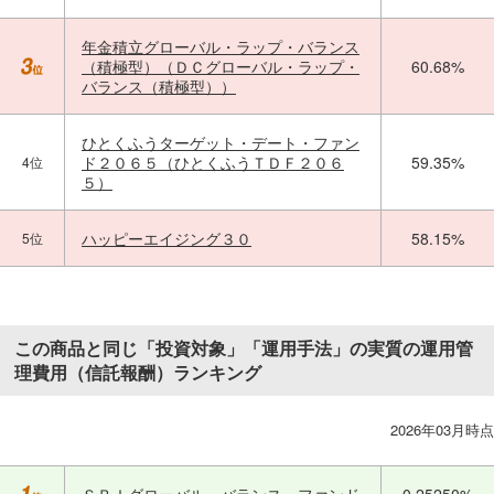
年金積立グローバル・ラップ・バランス
（積極型）（ＤＣグローバル・ラップ・
60.68%
バランス（積極型））
ひとくふうターゲット・デート・ファン
ド２０６５（ひとくふうＴＤＦ２０６
59.35%
4位
５）
ハッピーエイジング３０
58.15%
5位
この商品と同じ「投資対象」「運用手法」の実質の運用管
理費用（信託報酬）ランキング
2026年03月時点
ＳＢＩグローバル・バランス・ファンド
0.25250%