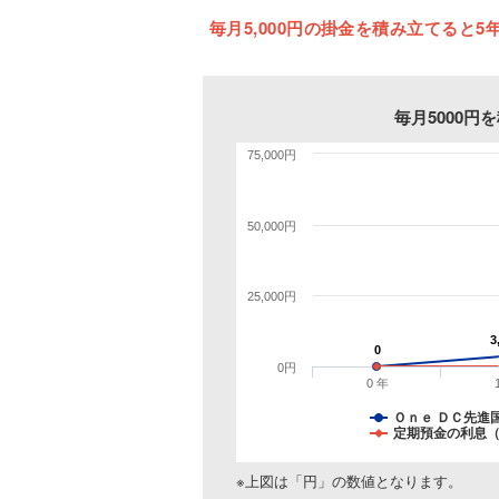
毎月5,000円の掛金を積み立てると5年
毎月5000
75,000円
50,000円
25,000円
3
3
0
0
0円
0 年
Ｏｎｅ ＤＣ先進
定期預金の利息（
※上図は「円」の数値となります。