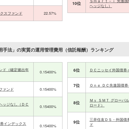
Ｓｍａｒｔ－ｉ 先進
10位
ヘッジなし）
ックスファンド
22.57%
用手法」の実質の運用管理費用（信託報酬）ランキング
ンド（確定拠出年
6位
ＤＣニッセイ外国債券
0.15400%
7位
Ｏｎｅ ＤＣ先進国債
ファンド
0.15400%
Ｍｙ ＳＭＴ グローバ
8位
ヘッジなし（ＤＣ
ロード）
0.15400%
三井住友ＤＳ・外国債
9位
債券インデックス
ド
0.15400%