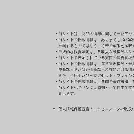
・当サイトは、商品の情報に関して三菱アセ
・当サイトの掲載情報は、あくまでもiDeC
推奨するものではなく、将来の成果を示唆
・最終的な投資決定は、各取扱金融機関のサ
・当サイトで表示されている実質の運営管理
・当サイトの掲載情報は、運営管理機関・投
成基準日または評価基準日現在における情
また、当協会及び三菱アセット・ブレイン
・当サイトの掲載情報は、各国の著作権法、
当サイトへのリンクは原則として自由です
止します。
個人情報保護宣言
/
アクセスデータの取扱