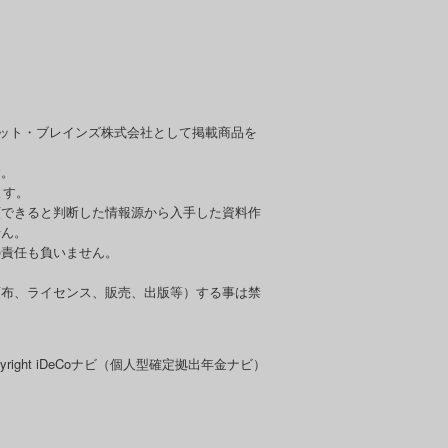
セット・ブレインズ株式会社として掲載商品を
す。
ます。
頼できると判断した情報源から入手した資料作
せん。
の責任も負いません。
頒布、ライセンス、販売、出版等）する事は禁
pyright iDeCoナビ（個人型確定拠出年金ナビ）