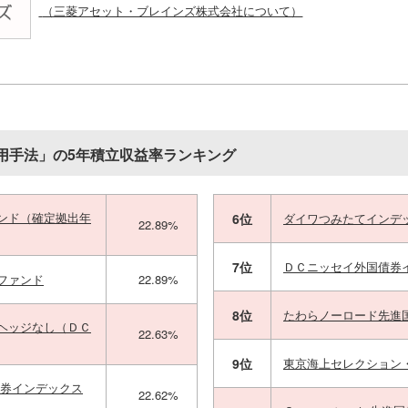
（三菱アセット・ブレインズ株式会社について）
用手法」の5年積立収益率ランキング
ンド（確定拠出年
6位
ダイワつみたてインデ
22.89%
7位
ＤＣニッセイ外国債券
ファンド
22.89%
8位
たわらノーロード先進
ヘッジなし（ＤＣ
22.63%
9位
東京海上セレクション
債券インデックス
22.62%