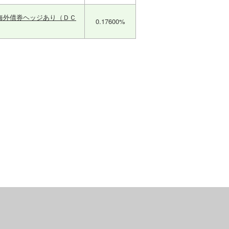
海外債券ヘッジあり（ＤＣ
0.17600%