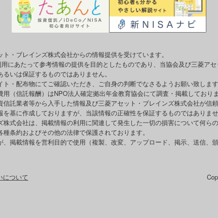
ット・ブレインズ株式会社からの情報提供を受けています。
o利用にあたって参考情報の提供を目的としたものであり、当協会及び三菱ア
あるいは保証するものではありません。
イト・配布物にてご確認いただき、ご自身の判断でなさるようお願い致しま
費用（信託報酬）はNPO法人確定拠出年金教育協会にて調査・掲載しており
資信託業者等から入手した情報及び三菱アセット・ブレインズ株式会社が信
報を基に作成しておりますが、当該情報の正確性を保証するものではありま
ズ株式会社は、掲載情報の利用に関連して発生した一切の損害について何ら
各種条約およびその他の法律で保護されております。
が、掲載情報を営利目的で使用（複製、改変、アップロード、掲示、送信、
いについて
Co