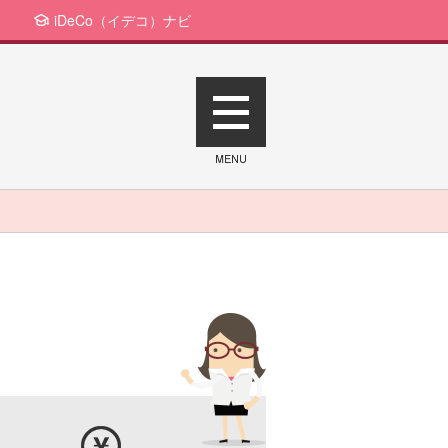
iDeCo（イデコ）ナビ