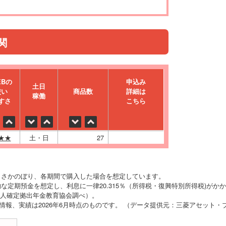
関
EBの
申込み
⼟⽇
使い
商品数
詳細は
稼働
すさ
こちら
★★
土・日
27
りさかのぼり、各期間で購入した場合を想定しています。
な定期預金を想定し、利息に一律20.315％（所得税・復興特別所得税)がか
O法人確定拠出年金教育協会調べ）。
の情報、実績は2026年6月時点のものです。 （データ提供元：三菱アセット