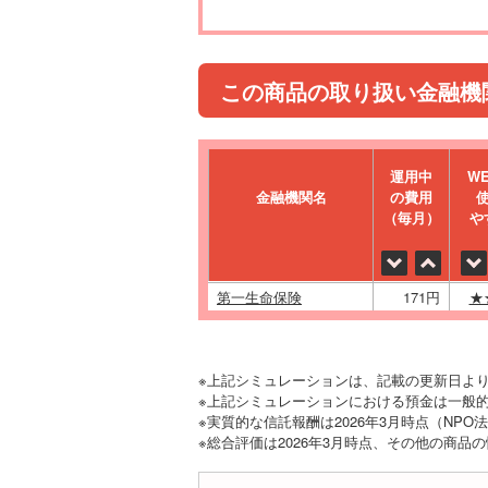
この商品の取り扱い金融機
運⽤中
W
金融機関名
の費⽤
（毎⽉）
や
第一生命保険
171円
★
※上記シミュレーションは、記載の更新日よ
※上記シミュレーションにおける預金は一般的
※実質的な信託報酬は2026年3月時点（NP
※総合評価は2026年3月時点、その他の商品