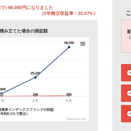
で+66,000円になりました
（5年積立収益率：22.57%）
円を積み立てた場合の損益額
運
（
66,000
66,000
25,200
25,200
,600
,600
208
208
585
585
21
21
1 年
3 年
5 年
国債券インデックスファンドの利益
年利0.1%で算出）
Highcharts.com