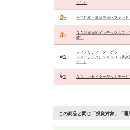
ク））
三井住友・資産最適化ファンド
ＤＣ世界経済インデックスファ
型）
フィデリティ・ターゲット・デ
4位
（ベーシック）２０５０（将来
ク））
5位
ＤＣニッセイターゲットデート
この商品と同じ「投資対象」「運