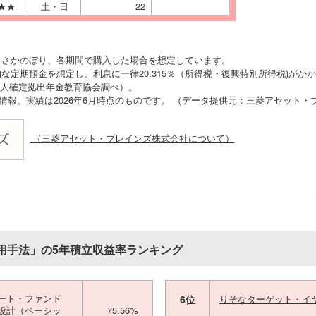
★★
土・日
22
りさかのぼり、各期間で購入した場合を想定しています。
な定期預金を想定し、利息に一律20.315％（所得税・復興特別所得税)がか
O法人確定拠出年金教育協会調べ）。
の情報、実績は2026年6月時点のものです。 （データ提供元：三菱アセット
（三菱アセット・ブレインズ株式会社について）
用手法」の5年積立収益率ランキング
ート・ファンド
6位
りそなターゲット・イ
設計（ベーシッ
75.56%