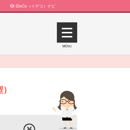
iDeCo（イデコ）ナビ
型）