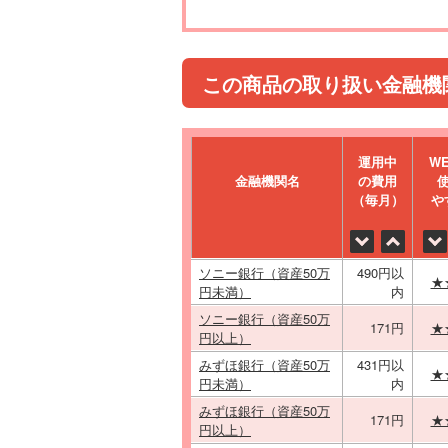
この商品の取り扱い金融機
運⽤中
W
金融機関名
の費⽤
（毎⽉）
や
ソニー銀行（資産50万
490円以
★
円未満）
内
ソニー銀行（資産50万
171円
★
円以上）
みずほ銀行（資産50万
431円以
★
円未満）
内
みずほ銀行（資産50万
171円
★
円以上）