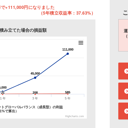
で+111,000円になりました
（5年積立収益率：37.63%）
円を積み立てた場合の損益額
運
（
111,000
111,000
45,000
45,000
6,000
6,000
585
585
21
21
208
208
1 年
3 年
5 年
ートグローバルバランス（成長型）の利益
1%で算出）
Highcharts.com