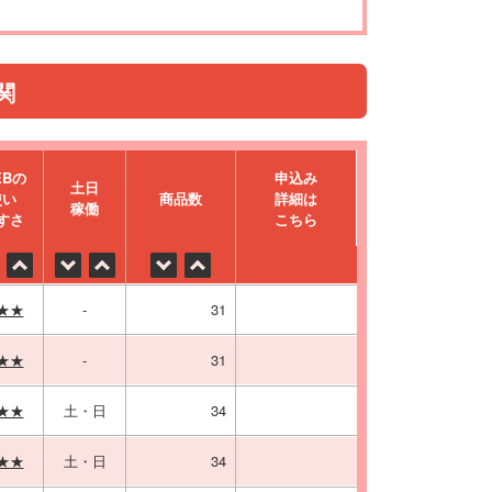
関
EBの
申込み
⼟⽇
使い
商品数
詳細は
稼働
すさ
こちら
★★
-
31
★★
-
31
★★
土・日
34
★★
土・日
34