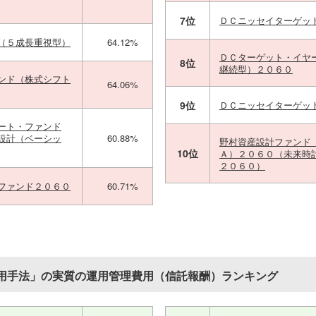
7位
ＤＣニッセイターゲッ
（５成長重視型）
64.12%
ＤＣターゲット・イヤ
8位
継続型）２０６０
ンド（株式シフト
64.06%
9位
ＤＣニッセイターゲッ
ート・ファンド
設計（ベーシッ
60.88%
野村資産設計ファンド
10位
Ａ）２０６０（未来時
２０６０）
ファンド２０６０
60.71%
用手法」の実質の運用管理費用（信託報酬）ランキング