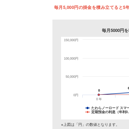
毎月5,000円の掛金を積み立てると5年
毎月5000
150,000円
100,000円
50,000円
0
0
0円
0 年
たわらノーロード スマ
定期預金の利息（年利0.
※上図は「円」の数値となります。