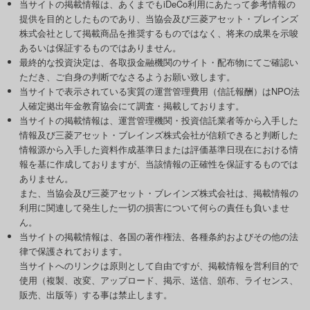
当サイトの掲載情報は、あくまでもiDeCo利用にあたって参考情報の
提供を目的としたものであり、当協会及び三菱アセット・ブレインズ
株式会社として掲載商品を推奨するものではなく、将来の成果を示唆
あるいは保証するものではありません。
最終的な投資決定は、各取扱金融機関のサイト・配布物にてご確認い
ただき、ご自身の判断でなさるようお願い致します。
当サイトで表示されている実質の運営管理費用（信託報酬）はNPO法
人確定拠出年金教育協会にて調査・掲載しております。
当サイトの掲載情報は、運営管理機関・投資信託業者等から入手した
情報及び三菱アセット・ブレインズ株式会社が信頼できると判断した
情報源から入手した資料作成基準日または評価基準日現在における情
報を基に作成しておりますが、当該情報の正確性を保証するものでは
ありません。
また、当協会及び三菱アセット・ブレインズ株式会社は、掲載情報の
利用に関連して発生した一切の損害について何らの責任も負いませ
ん。
当サイトの掲載情報は、各国の著作権法、各種条約およびその他の法
律で保護されております。
当サイトへのリンクは原則として自由ですが、掲載情報を営利目的で
使用（複製、改変、アップロード、掲示、送信、頒布、ライセンス、
販売、出版等）する事は禁止します。