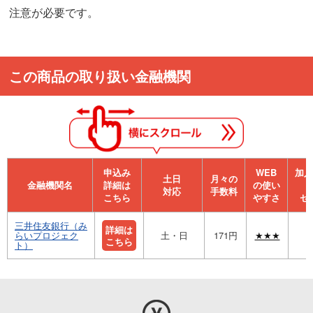
注意が必要です。
この商品の取り扱い金融機関
申込み
WEB
加⼊
⼟⽇
月々の
金融機関名
詳細は
の使い
対応
手数料
こちら
やすさ
セ
三井住友銀行（み
詳細は
らいプロジェク
土・日
171円
★★★
こちら
ト）