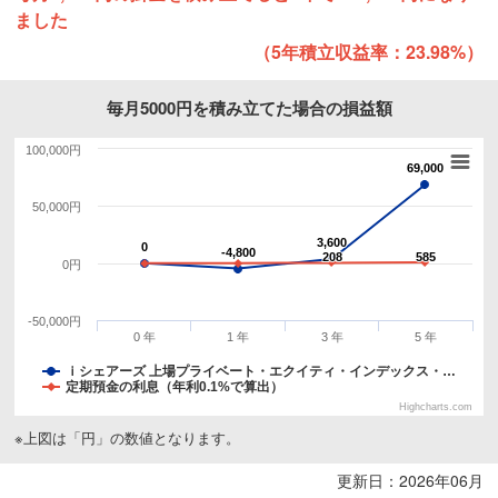
ました
（5年積立収益率：23.98%）
毎月5000円を積み立てた場合の損益額
100,000円
69,000
69,000
50,000円
3,600
3,600
0
0
-4,800
-4,800
208
208
585
585
0円
-50,000円
0 年
1 年
3 年
5 年
ｉシェアーズ 上場プライベート・エクイティ・インデックス・…
定期預金の利息（年利0.1%で算出）
Highcharts.com
※上図は「円」の数値となります。
更新日：2026年06月