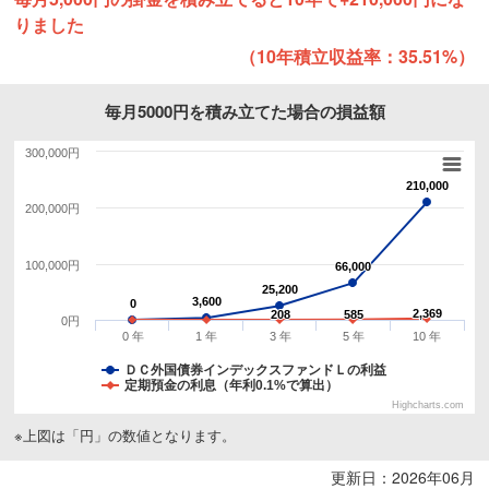
りました
（10年積立収益率：35.51%）
毎月5000円を積み立てた場合の損益額
300,000円
210,000
210,000
200,000円
100,000円
66,000
66,000
25,200
25,200
3,600
3,600
0
0
2,369
2,369
208
208
585
585
0円
0 年
1 年
3 年
5 年
10 年
ＤＣ外国債券インデックスファンドＬの利益
定期預金の利息（年利0.1%で算出）
Highcharts.com
※上図は「円」の数値となります。
更新日：2026年06月