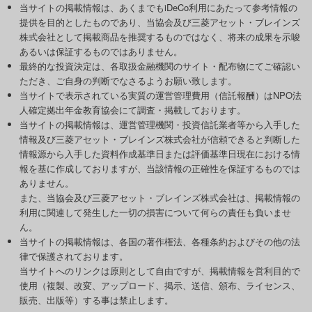
当サイトの掲載情報は、あくまでもiDeCo利用にあたって参考情報の
提供を目的としたものであり、当協会及び三菱アセット・ブレインズ
株式会社として掲載商品を推奨するものではなく、将来の成果を示唆
あるいは保証するものではありません。
最終的な投資決定は、各取扱金融機関のサイト・配布物にてご確認い
ただき、ご自身の判断でなさるようお願い致します。
当サイトで表示されている実質の運営管理費用（信託報酬）はNPO法
人確定拠出年金教育協会にて調査・掲載しております。
当サイトの掲載情報は、運営管理機関・投資信託業者等から入手した
情報及び三菱アセット・ブレインズ株式会社が信頼できると判断した
情報源から入手した資料作成基準日または評価基準日現在における情
報を基に作成しておりますが、当該情報の正確性を保証するものでは
ありません。
また、当協会及び三菱アセット・ブレインズ株式会社は、掲載情報の
利用に関連して発生した一切の損害について何らの責任も負いませ
ん。
当サイトの掲載情報は、各国の著作権法、各種条約およびその他の法
律で保護されております。
当サイトへのリンクは原則として自由ですが、掲載情報を営利目的で
使用（複製、改変、アップロード、掲示、送信、頒布、ライセンス、
販売、出版等）する事は禁止します。