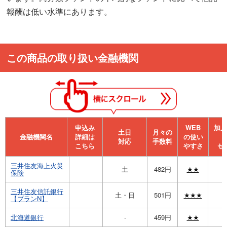
報酬は低い水準にあります。
この商品の取り扱い金融機関
申込み
WEB
加⼊
⼟⽇
月々の
金融機関名
詳細は
の使い
対応
手数料
こちら
やすさ
セ
三井住友海上火災
土
482円
★★
保険
三井住友信託銀行
土・日
501円
★★★
【プランN】
北海道銀行
-
459円
★★