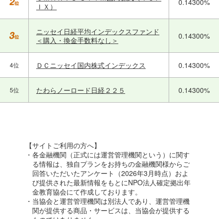
0.14300%
ＩＸ）
ニッセイ日経平均インデックスファンド
0.14300%
＜購入・換金手数料なし＞
ＤＣニッセイ国内株式インデックス
0.14300%
4位
たわらノーロード日経２２５
0.14300%
5位
【サイトご利用の方へ】
・各金融機関（正式には運営管理機関という）に関す
る情報は、独自プランをお持ちの金融機関様からご
回答いただいたアンケート（2026年3月時点）およ
び提供された最新情報をもとにNPO法人確定拠出年
金教育協会にて作成しております。
・当協会と運営管理機関は別法人であり、運営管理機
関が提供する商品・サービスは、当協会が提供する