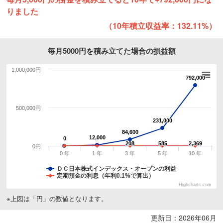
りました
（10年積立収益率：132.11%）
毎月5000円を積み立てた場合の損益額
1,000,000円
792,000
792,000
500,000円
231,000
231,000
84,600
84,600
12,000
12,000
0
0
208
208
585
585
2,369
2,369
0円
0 年
1 年
3 年
5 年
10 年
ＤＣ日本株式インデックス・オープンの利益
定期預金の利息（年利0.1%で算出）
Highcharts.com
※上図は「円」の数値となります。
更新日：2026年06月