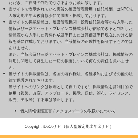
ただき、ご自身の判断でなさるようお願い致します。
当サイトで表示されている実質の運営管理費用（信託報酬）はNPO法
人確定拠出年金教育協会にて調査・掲載しております。
当サイトの掲載情報は、運営管理機関・投資信託業者等から入手した
情報及び三菱アセット・ブレインズ株式会社が信頼できると判断した
情報源から入手した資料作成基準日または評価基準日現在における情
報を基に作成しておりますが、当該情報の正確性を保証するものでは
ありません。
また、当協会及び三菱アセット・ブレインズ株式会社は、掲載情報の
利用に関連して発生した一切の損害について何らの責任も負いませ
ん。
当サイトの掲載情報は、各国の著作権法、各種条約およびその他の法
律で保護されております。
当サイトへのリンクは原則として自由ですが、掲載情報を営利目的で
使用（複製、改変、アップロード、掲示、送信、頒布、ライセンス、
販売、出版等）する事は禁止します。
個人情報保護宣言
/
アクセスデータの取扱いについて
Copyright iDeCoナビ（個人型確定拠出年金ナビ）