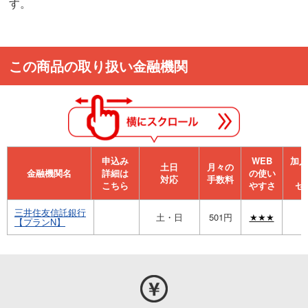
す。
この商品の取り扱い金融機関
申込み
WEB
加⼊
⼟⽇
月々の
金融機関名
詳細は
の使い
対応
手数料
こちら
やすさ
セ
三井住友信託銀行
土・日
501円
★★★
【プランN】