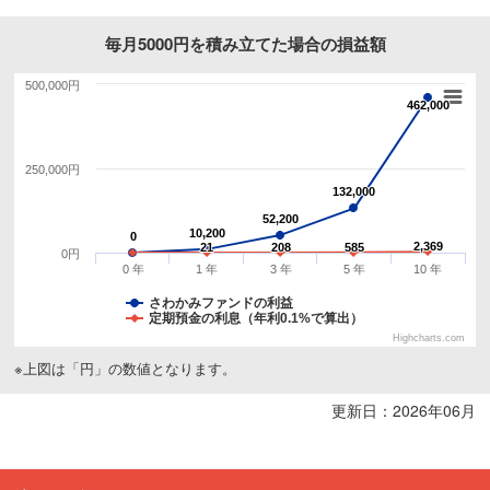
毎月5000円を積み立てた場合の損益額
500,000円
462,000
462,000
250,000円
132,000
132,000
52,200
52,200
10,200
10,200
0
0
2,369
2,369
21
21
208
208
585
585
0円
0 年
1 年
3 年
5 年
10 年
さわかみファンドの利益
定期預金の利息（年利0.1%で算出）
Highcharts.com
※上図は「円」の数値となります。
更新日：2026年06月