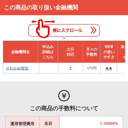
この商品の取り扱い金融機関
申込み
WEB
加⼊
⼟⽇
月々の
金融機関名
詳細は
の使い
対応
手数料
こちら
やすさ
セ
さわかみ投信
土
171円
★★
この商品の手数料について
名目
1.10000%
運用管理費用