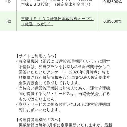
0.83600%
4位
本株ＥＳＧ投資）（確定拠出年金向け）
三菱ＵＦＪ ＤＣ厳選日本成長株オープン
0.83600%
5位
（厳選ニッポン）
【サイトご利用の方へ】
・各金融機関（正式には運営管理機関という）に関す
る情報は、独自プランをお持ちの金融機関様からご
回答いただいたアンケート（2026年3月時点）およ
び提供された最新情報をもとにNPO法人確定拠出年
金教育協会にて作成しております。
・当協会と運営管理機関は別法人であり、運営管理機
関が提供する商品・サービスは、当協会が提供する
ものではありません。
・商品・サービスに係るお問い合わせは運営管理機関
宛にお願いいたします。
【各運営管理機関の方へ】
・掲載情報は毎年3月頃に定期更新いたしますが、最新