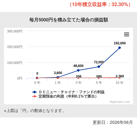
（10年積立収益率：32.30%）
毎月5000円を積み立てた場合の損益額
300,000円
192,000
192,000
200,000円
72,000
72,000
100,000円
48,600
48,600
3,600
3,600
0
0
2,369
2,369
208
208
585
585
0円
0 年
1 年
3 年
5 年
10 年
ＤＣニュー・チャイナ・ファンドの利益
定期預金の利息（年利0.1%で算出）
Highcharts.com
※上図は「円」の数値となります。
更新日：2026年06月