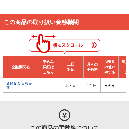
この商品の取り扱い金融機関
申込み
WEB
加⼊
⼟⽇
月々の
金融機関名
詳細は
の使い
対応
手数料
こちら
やすさ
セ
ＳＭＢＣ日興証
土・日
171円
★★★
券
この商品の手数料について