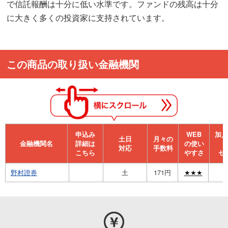
で信託報酬は十分に低い水準です。ファンドの残高は十分
に大きく多くの投資家に支持されています。
この商品の取り扱い金融機関
申込み
WEB
加⼊
⼟⽇
月々の
金融機関名
詳細は
の使い
対応
手数料
こちら
やすさ
セ
野村證券
土
171円
★★★