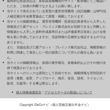
最終的な投資決定は、各取扱金融機関のサイト・配布物にてご確認い
ただき、ご自身の判断でなさるようお願い致します。
当サイトで表示されている実質の運営管理費用（信託報酬）はNPO法
人確定拠出年金教育協会にて調査・掲載しております。
当サイトの掲載情報は、運営管理機関・投資信託業者等から入手した
情報及び三菱アセット・ブレインズ株式会社が信頼できると判断した
情報源から入手した資料作成基準日または評価基準日現在における情
報を基に作成しておりますが、当該情報の正確性を保証するものでは
ありません。
また、当協会及び三菱アセット・ブレインズ株式会社は、掲載情報の
利用に関連して発生した一切の損害について何らの責任も負いませ
ん。
当サイトの掲載情報は、各国の著作権法、各種条約およびその他の法
律で保護されております。
当サイトへのリンクは原則として自由ですが、掲載情報を営利目的で
使用（複製、改変、アップロード、掲示、送信、頒布、ライセンス、
販売、出版等）する事は禁止します。
個人情報保護宣言
/
アクセスデータの取扱いについて
Copyright iDeCoナビ（個人型確定拠出年金ナビ）