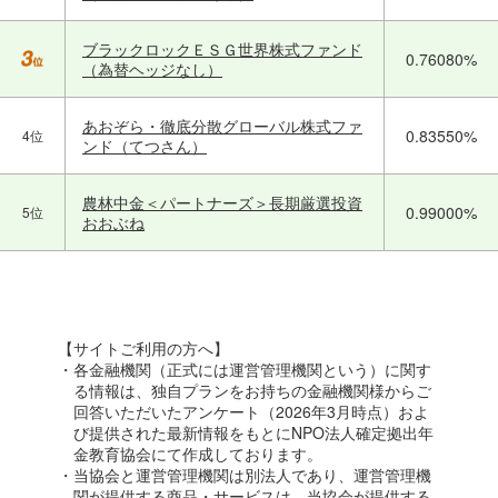
ブラックロックＥＳＧ世界株式ファンド
0.76080%
（為替ヘッジなし）
あおぞら・徹底分散グローバル株式ファ
0.83550%
4位
ンド（てつさん）
農林中金＜パートナーズ＞長期厳選投資
0.99000%
5位
おおぶね
【サイトご利用の方へ】
・各金融機関（正式には運営管理機関という）に関す
る情報は、独自プランをお持ちの金融機関様からご
回答いただいたアンケート（2026年3月時点）およ
び提供された最新情報をもとにNPO法人確定拠出年
金教育協会にて作成しております。
・当協会と運営管理機関は別法人であり、運営管理機
関が提供する商品・サービスは、当協会が提供する