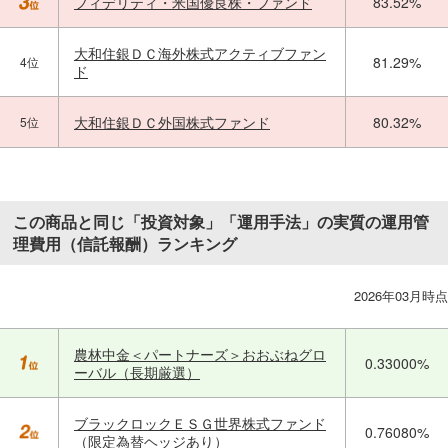
フィデリティ・米国優良株・ファンド
83.52%
大和住銀ＤＣ海外株式アクティブファン
81.29%
4位
ド
大和住銀ＤＣ外国株式ファンド
80.32%
5位
この商品と同じ「投資対象」「運用手法」の実質の運用管
理費用（信託報酬）ランキング
2026年03月時点
農林中金＜パートナーズ＞おおぶねグロ
0.33000%
ーバル（長期厳選）
ブラックロックＥＳＧ世界株式ファンド
0.76080%
（限定為替ヘッジあり）