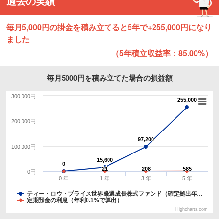
過去の実績
毎月5,000円の掛金を積み立てると5年で+255,000円になり
ました
（5年積立収益率：85.00%）
毎月5000円を積み立てた場合の損益額
300,000円
255,000
255,000
200,000円
97,200
97,200
100,000円
15,600
15,600
0
0
21
21
208
208
585
585
0円
0 年
1 年
3 年
5 年
ティー・ロウ・プライス世界厳選成長株式ファンド（確定拠出年…
定期預金の利息（年利0.1%で算出）
Highcharts.com