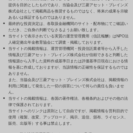
提供を目的としたものであり、当協会及び三菱アセット・ブレインズ
株式会社として掲載商品を推奨するものではなく、将来の成果を示唆
あるいは保証するものではありません。
最終的な投資決定は、各取扱金融機関のサイト・配布物にてご確認い
ただき、ご自身の判断でなさるようお願い致します。
当サイトで表示されている実質の運営管理費用（信託報酬）はNPO法
人確定拠出年金教育協会にて調査・掲載しております。
当サイトの掲載情報は、運営管理機関・投資信託業者等から入手した
情報及び三菱アセット・ブレインズ株式会社が信頼できると判断した
情報源から入手した資料作成基準日または評価基準日現在における情
報を基に作成しておりますが、当該情報の正確性を保証するものでは
ありません。
また、当協会及び三菱アセット・ブレインズ株式会社は、掲載情報の
利用に関連して発生した一切の損害について何らの責任も負いませ
ん。
当サイトの掲載情報は、各国の著作権法、各種条約およびその他の法
律で保護されております。
当サイトへのリンクは原則として自由ですが、掲載情報を営利目的で
使用（複製、改変、アップロード、掲示、送信、頒布、ライセンス、
販売、出版等）する事は禁止します。