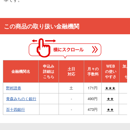
この商品の取り扱い金融機関
申込み
WEB
加⼊
⼟⽇
月々の
金融機関名
詳細は
の使い
対応
手数料
こちら
やすさ
セ
野村證券
土
171円
★★★
青森みちのく銀行
-
490円
★★
百十四銀行
-
473円
★★