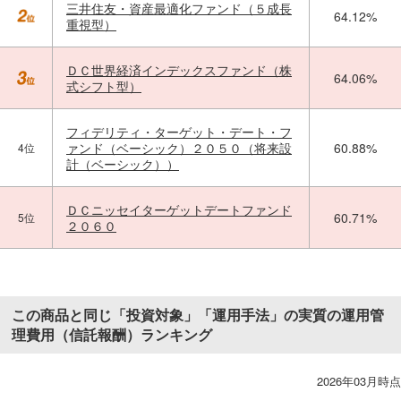
三井住友・資産最適化ファンド（５成長
64.12%
重視型）
ＤＣ世界経済インデックスファンド（株
64.06%
式シフト型）
フィデリティ・ターゲット・デート・フ
ァンド（ベーシック）２０５０（将来設
60.88%
4位
計（ベーシック））
ＤＣニッセイターゲットデートファンド
60.71%
5位
２０６０
この商品と同じ「投資対象」「運用手法」の実質の運用管
理費用（信託報酬）ランキング
2026年03月時点