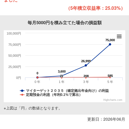
（5年積立収益率：25.03%）
毎月5000円を積み立てた場合の損益額
100,000円
75,000
75,000
75,000円
50,000円
26,999
26,999
25,000円
3,600
3,600
0
0
585
585
21
21
208
208
0円
0 年
1 年
3 年
5 年
マイターゲット２０３５（確定拠出年金向け）の利益
定期預金の利息（年利0.1%で算出）
Highcharts.com
※上図は「円」の数値となります。
更新日：2026年06月