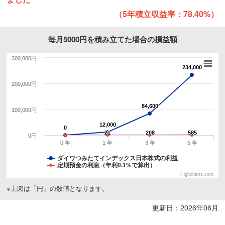
（5年積立収益率：78.40%）
毎月5000円を積み立てた場合の損益額
300,000円
234,000
234,000
200,000円
84,600
84,600
100,000円
12,000
12,000
0
0
21
21
208
208
585
585
0円
0 年
1 年
3 年
5 年
ダイワつみたてインデックス日本株式の利益
定期預金の利息（年利0.1%で算出）
Highcharts.com
※上図は「円」の数値となります。
更新日：2026年06月