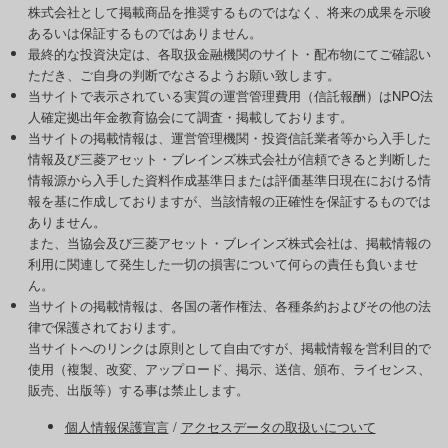
株式会社として掲載商品を推奨するものではなく、将来の成果を示唆
あるいは保証するものではありません。
最終的な投資決定は、各取扱金融機関のサイト・配布物にてご確認い
ただき、ご自身の判断でなさるようお願い致します。
当サイトで表示されている実質の運営管理費用（信託報酬）はNPO法
人確定拠出年金教育協会にて調査・掲載しております。
当サイトの掲載情報は、運営管理機関・投資信託業者等から入手した
情報及び三菱アセット・ブレインズ株式会社が信頼できると判断した
情報源から入手した資料作成基準日または評価基準日現在における情
報を基に作成しておりますが、当該情報の正確性を保証するものでは
ありません。
また、当協会及び三菱アセット・ブレインズ株式会社は、掲載情報の
利用に関連して発生した一切の損害について何らの責任も負いませ
ん。
当サイトの掲載情報は、各国の著作権法、各種条約およびその他の法
律で保護されております。
当サイトへのリンクは原則として自由ですが、掲載情報を営利目的で
使用（複製、改変、アップロード、掲示、送信、頒布、ライセンス、
販売、出版等）する事は禁止します。
個人情報保護宣言
/
アクセスデータの取扱いについて