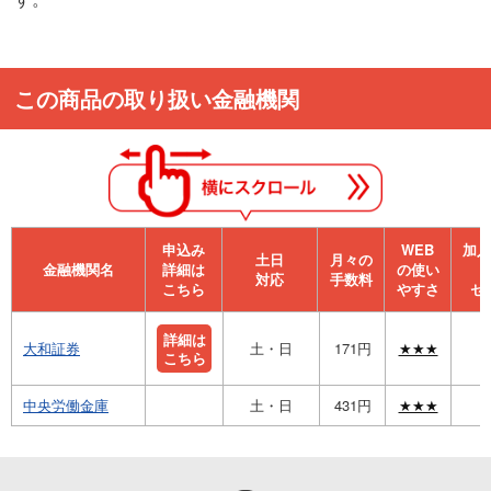
この商品の取り扱い金融機関
申込み
WEB
加⼊
⼟⽇
月々の
金融機関名
詳細は
の使い
対応
手数料
こちら
やすさ
セ
詳細は
大和証券
土・日
171円
★★★
こちら
中央労働金庫
土・日
431円
★★★