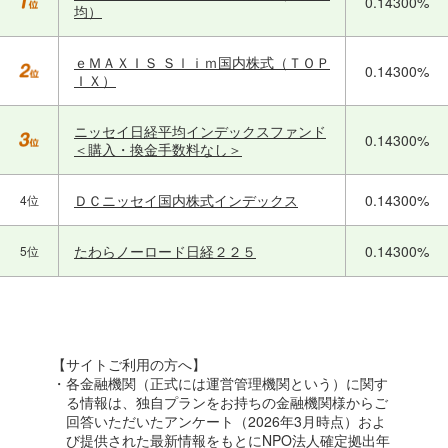
0.14300%
均）
ｅＭＡＸＩＳ Ｓｌｉｍ国内株式（ＴＯＰ
0.14300%
ＩＸ）
ニッセイ日経平均インデックスファンド
0.14300%
＜購入・換金手数料なし＞
ＤＣニッセイ国内株式インデックス
0.14300%
4位
たわらノーロード日経２２５
0.14300%
5位
【サイトご利用の方へ】
・各金融機関（正式には運営管理機関という）に関す
る情報は、独自プランをお持ちの金融機関様からご
回答いただいたアンケート（2026年3月時点）およ
び提供された最新情報をもとにNPO法人確定拠出年