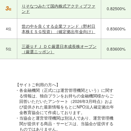
りそなつみたて国内株式アクティブファ
0.82500%
ンド
世の中を良くする企業ファンド（野村日
0.83600%
4位
本株ＥＳＧ投資）（確定拠出年金向け）
三菱ＵＦＪ ＤＣ厳選日本成長株オープン
0.83600%
5位
（厳選ニッポン）
【サイトご利用の方へ】
・各金融機関（正式には運営管理機関という）に関す
る情報は、独自プランをお持ちの金融機関様からご
回答いただいたアンケート（2026年3月時点）およ
び提供された最新情報をもとにNPO法人確定拠出年
金教育協会にて作成しております。
・当協会と運営管理機関は別法人であり、運営管理機
関が提供する商品・サービスは、当協会が提供する
ものではありません。