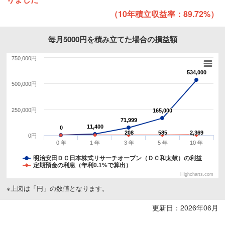
（10年積立収益率：89.72%）
毎月5000円を積み立てた場合の損益額
750,000円
534,000
534,000
500,000円
250,000円
165,000
165,000
71,999
71,999
11,400
11,400
0
0
208
208
585
585
2,369
2,369
0円
0 年
1 年
3 年
5 年
10 年
明治安田ＤＣ日本株式リサーチオープン（ＤＣ和太鼓）の利益
定期預金の利息（年利0.1%で算出）
Highcharts.com
※上図は「円」の数値となります。
更新日：2026年06月