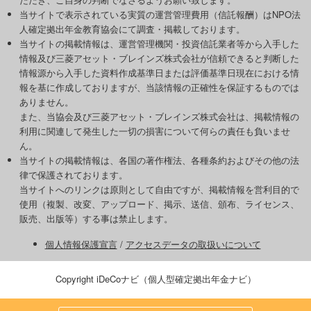
当サイトで表示されている実質の運営管理費用（信託報酬）はNPO法
人確定拠出年金教育協会にて調査・掲載しております。
当サイトの掲載情報は、運営管理機関・投資信託業者等から入手した
情報及び三菱アセット・ブレインズ株式会社が信頼できると判断した
情報源から入手した資料作成基準日または評価基準日現在における情
報を基に作成しておりますが、当該情報の正確性を保証するものでは
ありません。
また、当協会及び三菱アセット・ブレインズ株式会社は、掲載情報の
利用に関連して発生した一切の損害について何らの責任も負いませ
ん。
当サイトの掲載情報は、各国の著作権法、各種条約およびその他の法
律で保護されております。
当サイトへのリンクは原則として自由ですが、掲載情報を営利目的で
使用（複製、改変、アップロード、掲示、送信、頒布、ライセンス、
販売、出版等）する事は禁止します。
個人情報保護宣言
/
アクセスデータの取扱いについて
Copyright iDeCoナビ（個人型確定拠出年金ナビ）