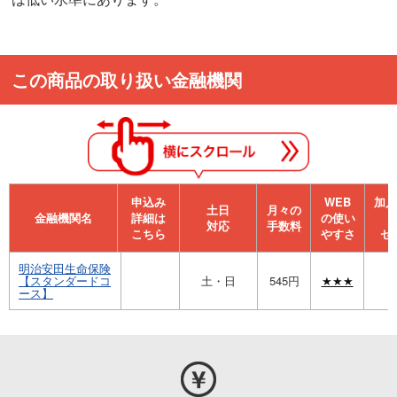
この商品の取り扱い金融機関
申込み
WEB
加⼊
⼟⽇
月々の
金融機関名
詳細は
の使い
対応
手数料
こちら
やすさ
セ
明治安田生命保険
【スタンダードコ
土・日
545円
★★★
ース】