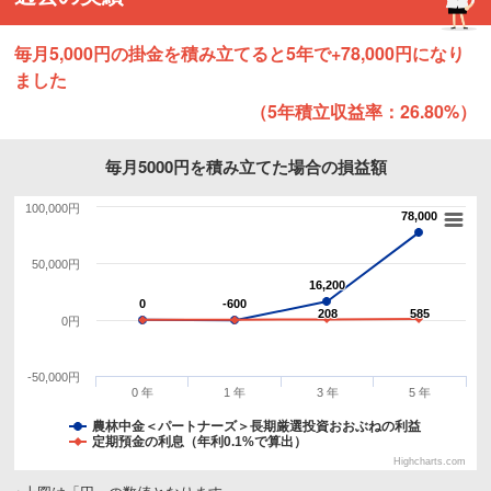
毎月5,000円の掛金を積み立てると5年で+78,000円になり
ました
（5年積立収益率：26.80%）
毎月5000円を積み立てた場合の損益額
100,000円
78,000
78,000
50,000円
16,200
16,200
0
0
-600
-600
208
208
585
585
0円
-50,000円
0 年
1 年
3 年
5 年
農林中金＜パートナーズ＞長期厳選投資おおぶねの利益
定期預金の利息（年利0.1%で算出）
Highcharts.com