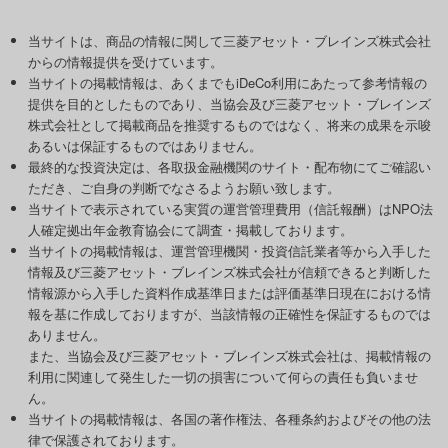
当サイトは、商品の情報に関して三菱アセット・ブレインズ株式会社
からの情報提供を受けています。
当サイトの掲載情報は、あくまでもiDeCo利用にあたって参考情報の
提供を目的としたものであり、当協会及び三菱アセット・ブレインズ
株式会社として掲載商品を推奨するものではなく、将来の成果を示唆
あるいは保証するものではありません。
最終的な投資決定は、各取扱金融機関のサイト・配布物にてご確認い
ただき、ご自身の判断でなさるようお願い致します。
当サイトで表示されている実質の運営管理費用（信託報酬）はNPO法
人確定拠出年金教育協会にて調査・掲載しております。
当サイトの掲載情報は、運営管理機関・投資信託業者等から入手した
情報及び三菱アセット・ブレインズ株式会社が信頼できると判断した
情報源から入手した資料作成基準日または評価基準日現在における情
報を基に作成しておりますが、当該情報の正確性を保証するものでは
ありません。
また、当協会及び三菱アセット・ブレインズ株式会社は、掲載情報の
利用に関連して発生した一切の損害について何らの責任も負いませ
ん。
当サイトの掲載情報は、各国の著作権法、各種条約およびその他の法
律で保護されております。