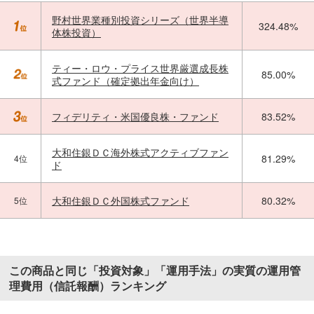
野村世界業種別投資シリーズ（世界半導
324.48%
体株投資）
ティー・ロウ・プライス世界厳選成長株
85.00%
式ファンド（確定拠出年金向け）
フィデリティ・米国優良株・ファンド
83.52%
大和住銀ＤＣ海外株式アクティブファン
81.29%
4位
ド
大和住銀ＤＣ外国株式ファンド
80.32%
5位
この商品と同じ「投資対象」「運用手法」の実質の運用管
理費用（信託報酬）ランキング