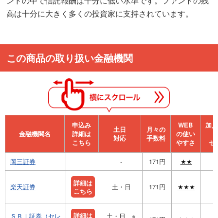
ンドの中で信託報酬は十分に低い水準です。ファンドの残
高は十分に大きく多くの投資家に支持されています。
この商品の取り扱い金融機関
申込み
WEB
加⼊
⼟⽇
月々の
金融機関名
詳細は
の使い
対応
手数料
こちら
やすさ
セ
岡三証券
-
171円
★★
詳細は
楽天証券
土・日
171円
★★★
こちら
詳細は
ＳＢＩ証券（セレ
土・日 ※