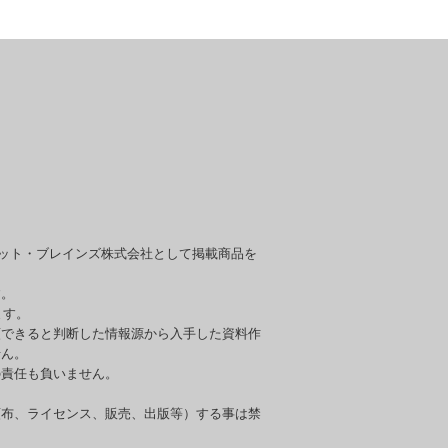
セット・ブレインズ株式会社として掲載商品を
す。
ます。
頼できると判断した情報源から入手した資料作
せん。
の責任も負いません。
頒布、ライセンス、販売、出版等）する事は禁