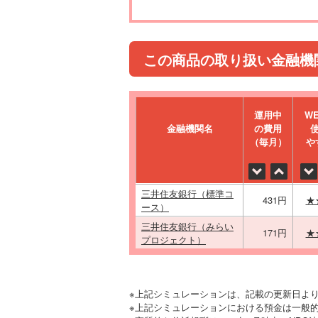
この商品の取り扱い金融機
運⽤中
W
金融機関名
の費⽤
（毎⽉）
や
三井住友銀行（標準コ
431円
★
ース）
三井住友銀行（みらい
171円
★
プロジェクト）
※上記シミュレーションは、記載の更新日よ
※上記シミュレーションにおける預金は一般的