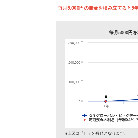
毎月5,000円の掛金を積み立てると5年
毎月5000
300,000円
200,000円
100,000円
0
0
0円
0 年
ＧＳグローバル・ビッグデー
定期預金の利息（年利0.1%
※上図は「円」の数値となります。