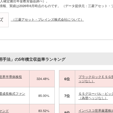
O法人確定拠出年金教育協会調べ）。
の情報、実績は2026年6月時点のものです。 （データ提供元：三菱アセット
（三菱アセット・ブレインズ株式会社について）
用手法」の5年積立収益率ランキング
世界半導体株投
ブラックロックＥＳＧ
324.48%
6位
ッジなし）
選成長株式ファン
ＧＳグローバル・ビッ
85.00%
7位
（為替ヘッジなし）
インベスコ世界厳選株
ァンド
83.52%
8位