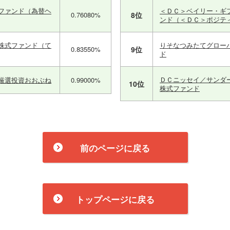
ファンド（為替ヘ
＜ＤＣ＞ベイリー・ギ
0.76080%
8位
ンド（＜ＤＣ＞ポジテ
株式ファンド（て
りそなつみたてグロー
0.83550%
9位
ド
ＤＣニッセイ／サンダ
厳選投資おおぶね
0.99000%
10位
株式ファンド
前のページに戻る
トップページに戻る