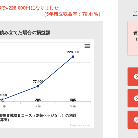
で+228,000円になりました
（5年積立収益率：76.41%）
円を積み立てた場合の損益額
運
（
228,000
228,000
77,400
77,400
9,600
9,600
21
21
208
208
585
585
1 年
3 年
5 年
タ投資戦略Ｂコース（為替ヘッジなし）の利益
で算出）
Highcharts.com