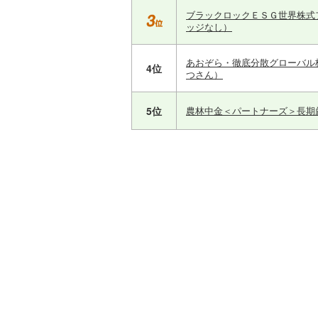
ブラックロックＥＳＧ世界株式
ッジなし）
あおぞら・徹底分散グローバル
4位
つさん）
5位
農林中金＜パートナーズ＞長期