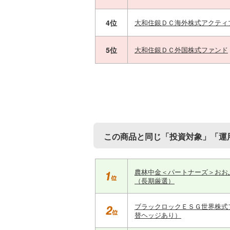
4位
大和住銀ＤＣ海外株式アクティ
5位
大和住銀ＤＣ外国株式ファンド
この商品と同じ「投資対象」「運
農林中金＜パートナーズ＞おお
（長期厳選）
ブラックロックＥＳＧ世界株式
替ヘッジあり）