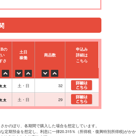
関
EBの
申込み
⼟⽇
使い
商品数
詳細は
稼働
すさ
こちら
★★
土・日
32
★★
土・日
29
りさかのぼり、各期間で購入した場合を想定しています。
な定期預金を想定し、利息に一律20.315％（所得税・復興特別所得税)がか