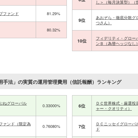
し＞（毎月決算型）（
ブファンド
81.29%
あおぞら・徹底分散グ
9位
つさん）
80.32%
フィデリティ・グロー
10位
ンＢ（為替ヘッジなし
用手法」の実質の運用管理費用（信託報酬）ランキング
ぶねグローバル
ＤＣ世界株式・厳選投
0.33000%
6位
ャー・クオリティ）
ファンド（限定為
ＤＣニッセイグローバ
0.76080%
7位
ド