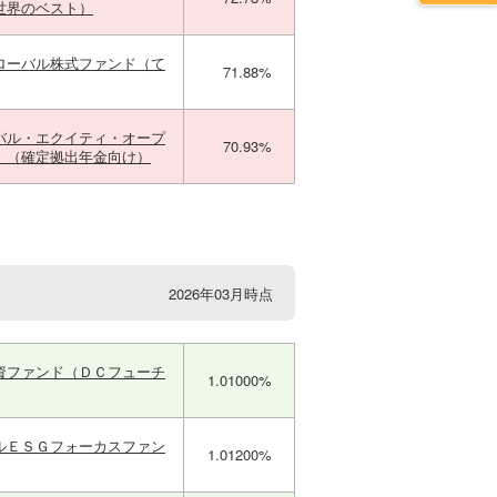
世界のベスト）
ローバル株式ファンド（て
71.88%
バル・エクイティ・オープ
70.93%
）（確定拠出年金向け）
2026年03月時点
資ファンド（ＤＣフューチ
1.01000%
ルＥＳＧフォーカスファン
1.01200%