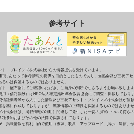
参考サイト
ット・ブレインズ株式会社からの情報提供を受けています。
o利用にあたって参考情報の提供を目的としたものであり、当協会及び三菱ア
あるいは保証するものではありません。
イト・配布物にてご確認いただき、ご自身の判断でなさるようお願い致しま
費用（信託報酬）はNPO法人確定拠出年金教育協会にて調査・掲載しており
資信託業者等から入手した情報及び三菱アセット・ブレインズ株式会社が信
報を基に作成しておりますが、当該情報の正確性を保証するものではありま
ズ株式会社は、掲載情報の利用に関連して発生した一切の損害について何ら
各種条約およびその他の法律で保護されております。
が、掲載情報を営利目的で使用（複製、改変、アップロード、掲示、送信、