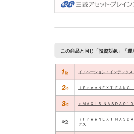
この商品と同じ「投資対象」「運
イノベーション・インデックス
ｉＦｒｅｅＮＥＸＴ ＦＡＮＧ
ｅＭＡＸＩＳ ＮＡＳＤＡＱ１
ｉＦｒｅｅＮＥＸＴ ＮＡＳＤ
4位
クス