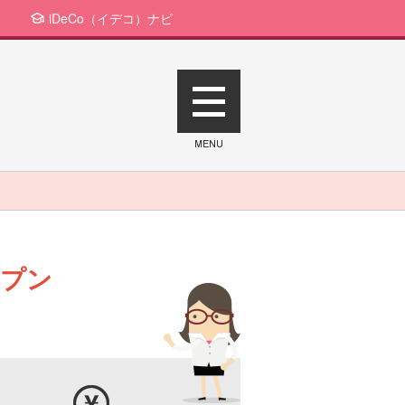
iDeCo（イデコ）ナビ
ープン