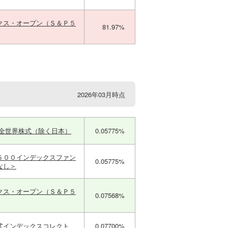
クス・オープン（Ｓ＆Ｐ５
81.97%
2026年03月時点
ｍ全世界株式（除く日本）
0.05775%
５００インデックスファン
0.05775%
なし＞
クス・オープン（Ｓ＆Ｐ５
0.07568%
式インデックスコレクト
0.07700%