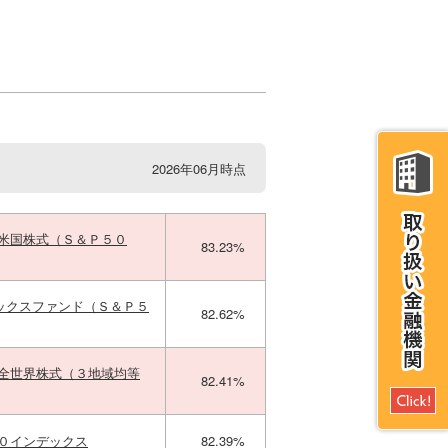
2026年06月時点
ｍ米国株式（Ｓ＆Ｐ５０
83.23%
ックスファンド（Ｓ＆Ｐ５
82.62%
ｍ全世界株式（３地域均等
82.41%
００インデックス
82.39%