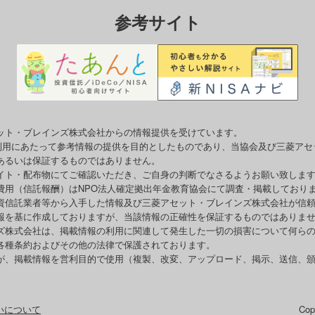
参考サイト
ット・ブレインズ株式会社からの情報提供を受けています。
o利用にあたって参考情報の提供を目的としたものであり、当協会及び三菱ア
あるいは保証するものではありません。
イト・配布物にてご確認いただき、ご自身の判断でなさるようお願い致しま
費用（信託報酬）はNPO法人確定拠出年金教育協会にて調査・掲載しており
資信託業者等から入手した情報及び三菱アセット・ブレインズ株式会社が信
報を基に作成しておりますが、当該情報の正確性を保証するものではありま
ズ株式会社は、掲載情報の利用に関連して発生した一切の損害について何ら
各種条約およびその他の法律で保護されております。
が、掲載情報を営利目的で使用（複製、改変、アップロード、掲示、送信、
いについて
Co