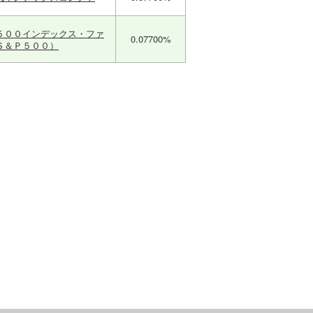
５００インデックス・ファ
0.07700%
Ｓ＆Ｐ５００）