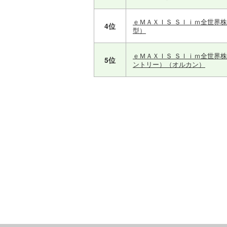
ｅＭＡＸＩＳ Ｓｌｉｍ全世界
4位
型）
ｅＭＡＸＩＳ Ｓｌｉｍ全世界
5位
ントリー）（オルカン）