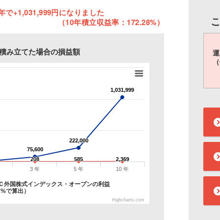
で+1,031,999円になりました
（10年積立収益率：172.28%）
円を積み立てた場合の損益額
運
（
1,031,999
1,031,999
222,000
222,000
75,600
75,600
208
208
585
585
2,369
2,369
3 年
5 年
10 年
Ｃ外国株式インデックス・オープンの利益
1%で算出）
Highcharts.com