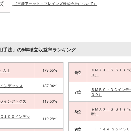
（三菱アセット・ブレインズ株式会社について）
用手法」の5年積立収益率ランキング
ｅＭＡＸＩＳ Ｓｌｉ
・ＡＩ
173.55%
6位
０）
＋インデックス
137.94%
ＳＭＢＣ・ＤＣインデ
7位
００）
００インデックス
113.50%
ｅＭＡＸＩＳ Ｓｌｉ
8位
型）
ＡＱ１００インデッ
112.28%
9位
ｉＦｒｅｅ Ｓ＆Ｐ５