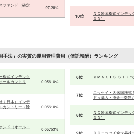
スファンド（確定
97.28%
ＤＣ米国株式インデッ
10位
００）
用手法」の実質の運用管理費用（信託報酬）ランキング
ー株式インデック
6位
ｅＭＡＸＩＳ Ｓｌｉ
オールカントリ
0.05610%
ニッセイ・Ｓ米国株式
7位
ド＜購入・換金手数料
除く日本）インデ
ルカントリー（除
0.05610%
ＤＣ米国株式インデッ
8位
００）
ァンド（オール・
0.05753%
9位
ＤＣニッセイ全世界株