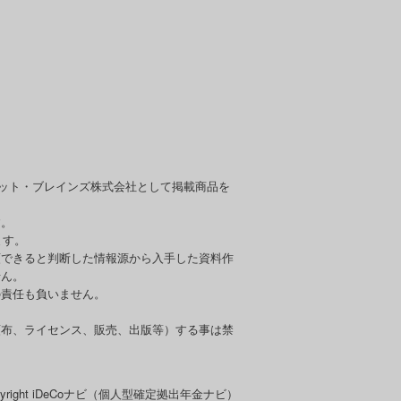
セット・ブレインズ株式会社として掲載商品を
す。
ます。
頼できると判断した情報源から入手した資料作
せん。
の責任も負いません。
頒布、ライセンス、販売、出版等）する事は禁
pyright iDeCoナビ（個人型確定拠出年金ナビ）