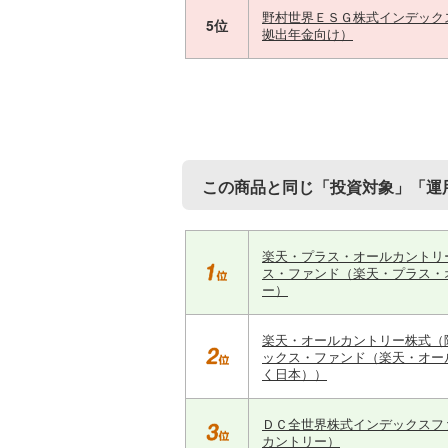
野村世界ＥＳＧ株式インデック
5位
拠出年金向け）
この商品と同じ「投資対象」「運
楽天・プラス・オールカントリ
ス・ファンド（楽天・プラス・
ー）
楽天・オールカントリー株式（
ックス・ファンド（楽天・オー
く日本））
ＤＣ全世界株式インデックスフ
カントリー）