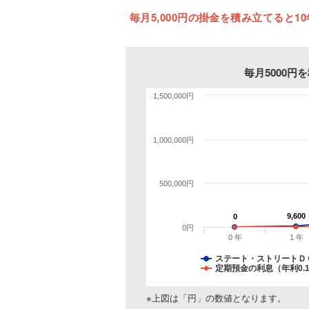
毎月5,000円の掛金を積み立てると10年
毎月5000
1,500,000円
1,000,000円
500,000円
9,600
9,600
0
0
0円
0 年
1 年
ステート・ストリートＤ
定期預金の利息（年利0.
※上図は「円」の数値となります。