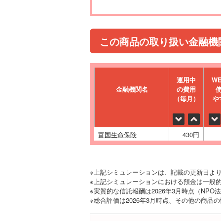
この商品の取り扱い金融機
運⽤中
W
金融機関名
の費⽤
（毎⽉）
や
富国生命保険
430円
※上記シミュレーションは、記載の更新日よ
※上記シミュレーションにおける預金は一般的
※実質的な信託報酬は2026年3月時点（NP
※総合評価は2026年3月時点、その他の商品