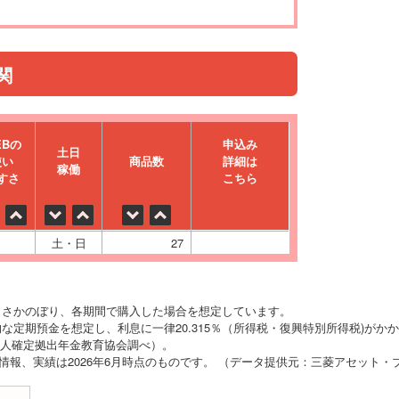
関
EBの
申込み
⼟⽇
使い
商品数
詳細は
稼働
すさ
こちら
土・日
27
りさかのぼり、各期間で購入した場合を想定しています。
な定期預金を想定し、利息に一律20.315％（所得税・復興特別所得税)がか
O法人確定拠出年金教育協会調べ）。
の情報、実績は2026年6月時点のものです。 （データ提供元：三菱アセット