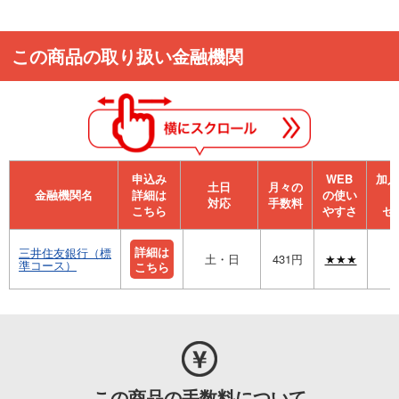
この商品の取り扱い金融機関
申込み
WEB
加⼊
⼟⽇
月々の
金融機関名
詳細は
の使い
対応
手数料
こちら
やすさ
セ
詳細は
三井住友銀行（標
土・日
431円
★★★
準コース）
こちら
この商品の手数料について