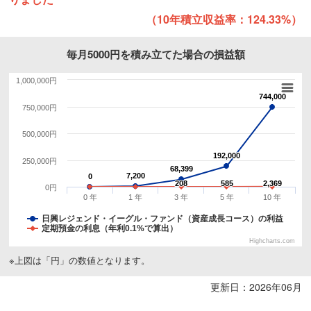
（10年積立収益率：124.33%）
毎月5000円を積み立てた場合の損益額
1,000,000円
744,000
744,000
750,000円
500,000円
192,000
192,000
250,000円
68,399
68,399
7,200
7,200
0
0
208
208
585
585
2,369
2,369
0円
0 年
1 年
3 年
5 年
10 年
日興レジェンド・イーグル・ファンド（資産成長コース）の利益
定期預金の利息（年利0.1%で算出）
Highcharts.com
※上図は「円」の数値となります。
更新日：2026年06月