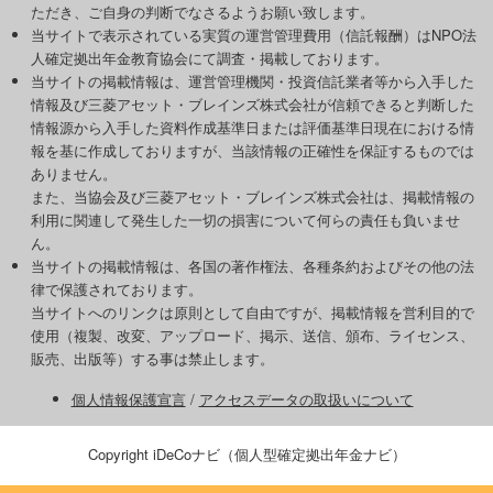
ただき、ご自身の判断でなさるようお願い致します。
当サイトで表示されている実質の運営管理費用（信託報酬）はNPO法
人確定拠出年金教育協会にて調査・掲載しております。
当サイトの掲載情報は、運営管理機関・投資信託業者等から入手した
情報及び三菱アセット・ブレインズ株式会社が信頼できると判断した
情報源から入手した資料作成基準日または評価基準日現在における情
報を基に作成しておりますが、当該情報の正確性を保証するものでは
ありません。
また、当協会及び三菱アセット・ブレインズ株式会社は、掲載情報の
利用に関連して発生した一切の損害について何らの責任も負いませ
ん。
当サイトの掲載情報は、各国の著作権法、各種条約およびその他の法
律で保護されております。
当サイトへのリンクは原則として自由ですが、掲載情報を営利目的で
使用（複製、改変、アップロード、掲示、送信、頒布、ライセンス、
販売、出版等）する事は禁止します。
個人情報保護宣言
/
アクセスデータの取扱いについて
Copyright iDeCoナビ（個人型確定拠出年金ナビ）