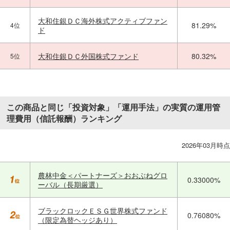
大和住銀ＤＣ海外株式アクティブファン
81.29%
4位
ド
大和住銀ＤＣ外国株式ファンド
80.32%
5位
この商品と同じ「投資対象」「運用手法」の実質の運用管
理費用（信託報酬）ランキング
2026年03月時点
農林中金＜パートナーズ＞おおぶねグロ
0.33000%
ーバル（長期厳選）
ブラックロックＥＳＧ世界株式ファンド
0.76080%
（限定為替ヘッジあり）