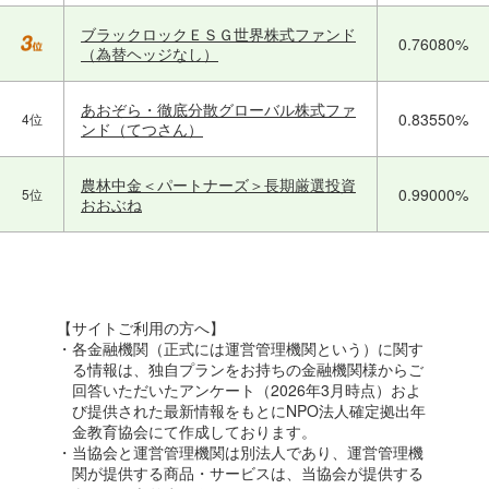
ブラックロックＥＳＧ世界株式ファンド
0.76080%
（為替ヘッジなし）
あおぞら・徹底分散グローバル株式ファ
0.83550%
4位
ンド（てつさん）
農林中金＜パートナーズ＞長期厳選投資
0.99000%
5位
おおぶね
【サイトご利用の方へ】
・各金融機関（正式には運営管理機関という）に関す
る情報は、独自プランをお持ちの金融機関様からご
回答いただいたアンケート（2026年3月時点）およ
び提供された最新情報をもとにNPO法人確定拠出年
金教育協会にて作成しております。
・当協会と運営管理機関は別法人であり、運営管理機
関が提供する商品・サービスは、当協会が提供する