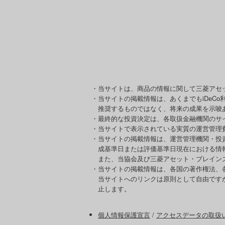
・当サイトは、商品の情報に関して三菱アセ
・当サイトの掲載情報は、あくまでもiDeC
推奨するものではなく、将来の成果を示唆
・最終的な投資決定は、各取扱金融機関のサ
・当サイトで表示されている実質の運営管理
・当サイトの掲載情報は、運営管理機関・投
成基準日または評価基準日現在における情
また、当協会及び三菱アセット・ブレイン
・当サイトの掲載情報は、各国の著作権法、
当サイトへのリンクは原則として自由です
止します。
個人情報保護宣言
/
アクセスデータの取扱