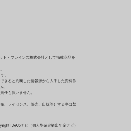
セット・ブレインズ株式会社として掲載商品を
す。
ます。
頼できると判断した情報源から入手した資料作
せん。
の責任も負いません。
頒布、ライセンス、販売、出版等）する事は禁
pyright iDeCoナビ（個人型確定拠出年金ナビ）