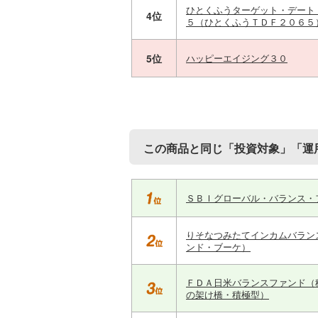
ひとくふうターゲット・デート
4位
５（ひとくふうＴＤＦ２０６５
5位
ハッピーエイジング３０
この商品と同じ「投資対象」「運
ＳＢＩグローバル・バランス・
りそなつみたてインカムバラン
ンド・ブーケ）
ＦＤＡ日米バランスファンド（
の架け橋・積極型）