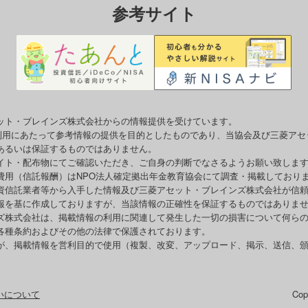
参考サイト
ット・ブレインズ株式会社からの情報提供を受けています。
o利用にあたって参考情報の提供を目的としたものであり、当協会及び三菱ア
あるいは保証するものではありません。
イト・配布物にてご確認いただき、ご自身の判断でなさるようお願い致しま
費用（信託報酬）はNPO法人確定拠出年金教育協会にて調査・掲載しており
資信託業者等から入手した情報及び三菱アセット・ブレインズ株式会社が信
報を基に作成しておりますが、当該情報の正確性を保証するものではありま
ズ株式会社は、掲載情報の利用に関連して発生した一切の損害について何ら
各種条約およびその他の法律で保護されております。
が、掲載情報を営利目的で使用（複製、改変、アップロード、掲示、送信、
いについて
Co