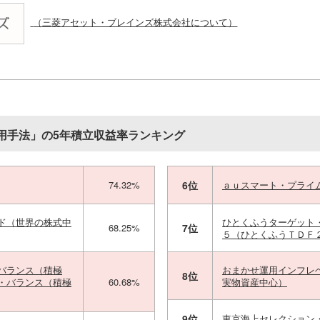
（三菱アセット・ブレインズ株式会社について）
用手法」の5年積立収益率ランキング
74.32%
6位
ａｕスマート・プライ
ド（世界の株式中
ひとくふうターゲット
68.25%
7位
５（ひとくふうＴＤＦ
バランス（積極
おまかせ運用インフレ
8位
・バランス（積極
60.68%
実物資産中心）
9位
東京海上セレクション