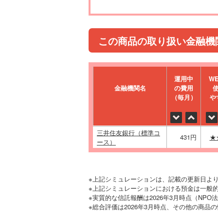
この商品の取り扱い金融機
運⽤中
W
金融機関名
の費⽤
（毎⽉）
や
三井住友銀行（標準コ
431円
★
ース）
※上記シミュレーションは、記載の更新日よ
※上記シミュレーションにおける預金は一般的
※実質的な信託報酬は2026年3月時点（NP
※総合評価は2026年3月時点、その他の商品