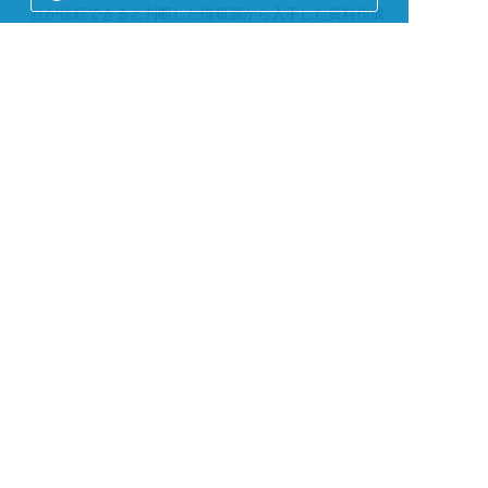
社が信頼できると判断した情報源から入手した資料作成
基準日または評価基準日現在における情報を基に作成し
ておりますが、当該情報の正確性を保証するものではあ
りません。
また、当協会及び三菱アセット・ブレインズ株式会社
は、掲載情報の利用に関連して発生した一切の損害につ
いて何らの責任も負いません。
当サイトの掲載情報は、各国の著作権法、各種条約およ
びその他の法律で保護されております。
当サイトへのリンクは原則として自由ですが、掲載情報
を営利目的で使用（複製、改変、アップロード、掲示、
送信、頒布、ライセンス、販売、出版等）する事は禁止
します。
個人情報保護宣言
/
アクセスデータの取扱いについて
Copyright iDeCoナビ（個人型確定拠出年金ナビ）